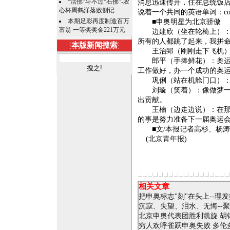
“活佛”斗不过“石佛”-农
消息迅速传开，住在总统饭
心杯周鹤洋落败侧记
说着一个共同的英语单词：con
本期足彩再度制造百万
■申奥明星为北京骄傲
富翁 一等奖奖金221万元
边建欣（坐在轮椅上）：当
所有的人都跳了起来，我拼
本版新闻搜索
王治郅（刚刚走下飞机）：
郎平（手捧鲜花）：奥运会
工作做好，办一个成功的奥
巩俐（站在机舱门口）：我
刘璇（笑着）：像做梦一样
出贡献。
王楠（边走边说）：在那一
的事是努力准备下一届奥运
■文/本报记者高杉、杨涛
(
北京青年报
)
相关文章
把申奥标志"刻"在头上--理
沉寂、失望、泪水、无悔--
北京申奥代表团胜利凯旋 胡
穷人欢呼雀跃申奥失败 多伦