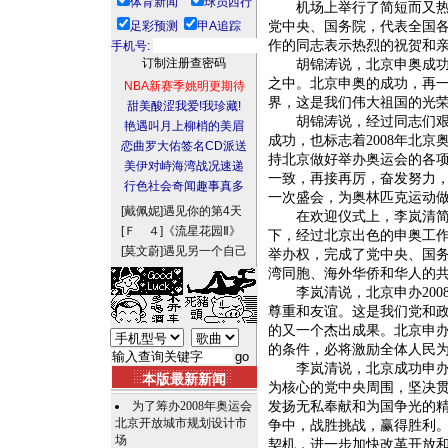
体育新闻
球员西行
机场上举行了简短而又热烈
足彩预测
甲A追踪
党中央、国务院，代表全国
作的同志表示热烈的祝贺和
手机号:
胡锦涛说，北京申奥成功喜
之中。北京申奥的成功，再
NBA新赛季姚明更期待
界，这是我们伟大祖国的光
甜美酸涩我爱!我珍藏!
胡锦涛说，经过同志们艰苦
艳遇叫月上柳梢的美眉
成功，也标志着2008年北
恋曲罗大佑签名CD派送
持北京做好举办奥运会的各
美伊对峙海湾战况速递
一致，再接再厉，奋发努力，
行色社会奇闻趣事真多
一次盛会，为奥林匹克运动
[戴佩妮]
遇见你的第4天
在欢迎仪式上，李岚清简要
[Ｆ ４]
《流星花园Ⅱ》
下，经过北京出色的申奥工作
[莫文蔚]
遇见另一个自己
举办权，完成了党中央、国
湾同胞、海外华侨和华人的
李岚清说，北京申办200
尊重和友谊。这是我们党和
的又一个杰出成果。北京申
的条件，必将激励全体人民
李岚清说，北京成功申办2
本版最新新闻
为核心的党中央周围，坚决
为了筹办2008年奥运会
发扬无私奉献和为国争光的
北京开放城市规划设计市
争中，战胜挑战，赢得胜利
场
契机，进一步加快改革开放