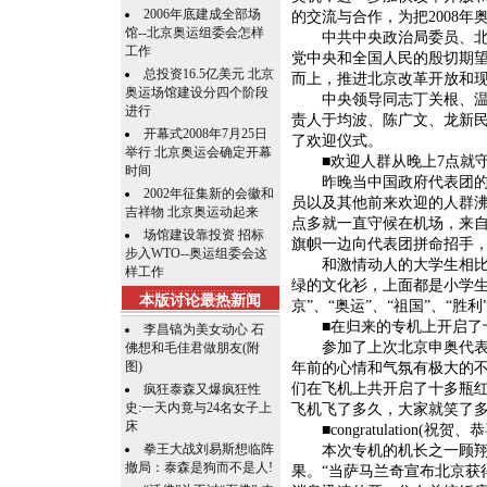
2006年底建成全部场
的交流与合作，为把2008
馆--北京奥运组委会怎样
中共中央政治局委员、北京
工作
党中央和全国人民的殷切期望
总投资16.5亿美元 北京
而上，推进北京改革开放和
奥运场馆建设分四个阶段
中央领导同志丁关根、温家
进行
责人于均波、陈广文、龙新
开幕式2008年7月25日
了欢迎仪式。
举行 北京奥运会确定开幕
■欢迎人群从晚上7点就守
时间
昨晚当中国政府代表团的专
2002年征集新的会徽和
员以及其他前来欢迎的人群沸
吉祥物 北京奥运动起来
点多就一直守候在机场，来
场馆建设靠投资 招标
旗帜一边向代表团拼命招手，
步入WTO--奥运组委会这
和激情动人的大学生相比，
样工作
绿的文化衫，上面都是小学生
本版讨论最热新闻
京”、“奥运”、“祖国”、“
■在归来的专机上开启了
李昌镐为美女动心 石
参加了上次北京申奥代表团
佛想和毛佳君做朋友(附
图)
年前的心情和气氛有极大的
们在飞机上共开启了十多瓶
疯狂泰森又爆疯狂性
史:一天内竟与24名女子上
飞机飞了多久，大家就笑了
床
■congratulation(祝
拳王大战刘易斯想临阵
本次专机的机长之一顾翔满
撤局：泰森是狗而不是人!
果。“当萨马兰奇宣布北京获