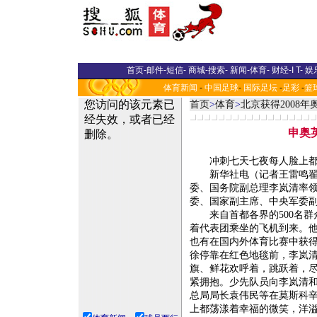
首页
-
邮件
-
短信
-
商城
-
搜索
-
新闻
-
体育
-
财经
-
I T
-
娱
体育新闻
-
中国足球
-
国际足坛
-
足彩
-
篮
首页
>
体育
>
北京获得2008
申奥
冲刺七天七夜每人脸上都
新华社电（记者王雷鸣翟伟
委、国务院副总理李岚清率
委、国家副主席、中央军委
来自首都各界的500名群
着代表团乘坐的飞机到来。他
也有在国内外体育比赛中获得
徐停靠在红色地毯前，李岚
旗、鲜花欢呼着，跳跃着，
紧拥抱。少先队员向李岚清
总局局长袁伟民等在莫斯科
上都荡漾着幸福的微笑，洋