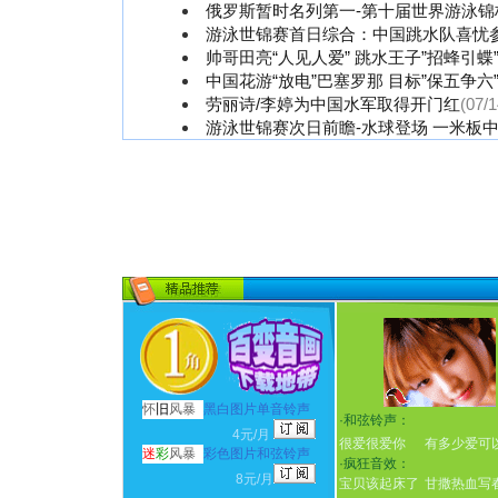
俄罗斯暂时名列第一-第十届世界游泳锦
游泳世锦赛首日综合：中国跳水队喜忧
帅哥田亮“人见人爱” 跳水王子”招蜂引蝶
中国花游“放电”巴塞罗那 目标”保五争六
劳丽诗/李婷为中国水军取得开门红
(07/1
游泳世锦赛次日前瞻-水球登场 一米板
怀
旧
风暴
黑白图片单音铃声
·
和弦铃声：
4元/月
很爱很爱你
有多少爱可
迷
彩
风暴
彩色图片和弦铃声
·
疯狂音效：
8元/月
宝贝该起床了
甘撒热血写