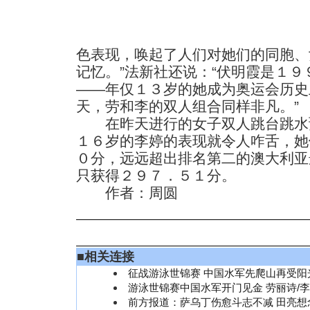
色表现，唤起了人们对她们的同胞、
记忆。”法新社还说：“伏明霞是１
——年仅１３岁的她成为奥运会历史
天，劳和李的双人组合同样非凡。”
在昨天进行的女子双人跳台跳水
１６岁的李婷的表现就令人咋舌，她
０分，远远超出排名第二的澳大利亚
只获得２９７．５１分。
作者：周圆
■
相关连接
征战游泳世锦赛 中国水军先爬山再受阳光
游泳世锦赛中国水军开门见金 劳丽诗/
前方报道：萨乌丁伤愈斗志不减 田亮想