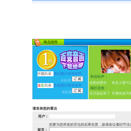
怀
旧
风暴
黑白图片单音铃声
·
和弦铃声：
4元/月
很爱很爱你
有多少爱可
迷
彩
风暴
彩色图片和弦铃声
·
疯狂音效：
8元/月
宝贝该起床了
甘撒热血写
请发表您的看法
用户：
您要为您所发的言论的后果负责，故请各位遵纪守法
留言：