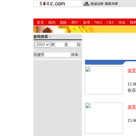
首页
-
国内
-
国际
-
西行
-
篮球
-
NBA
-
CBA
-
综合
-
棋
新闻搜索：
年
月
日
关键字
体育
SO
15
在乐
体育
SO
15