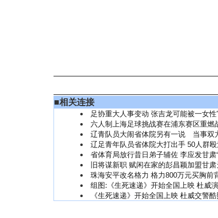
■
相关连接
足协重大人事变动 张吉龙可能被一女性
六人制上海足球挑战赛在浦东赛区重燃
辽青队员大闹省体院另有一说 当事双
辽足青年队员省体院大打出手 50人群
省体育局放行昔日弟子辅佐 李应发甘肃“
旧将谋新职 赋闲在家的彭昌颖加盟甘肃
珠海安平改名格力 格力800万元买胸前
组图:《生死速递》开始全国上映 杜威
《生死速递》开始全国上映 杜威交警酷照