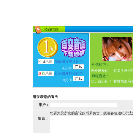
怀
旧
风暴
黑白图片单音铃声
·
和弦铃声：
4元/月
很爱很爱你
有多少爱可
迷
彩
风暴
彩色图片和弦铃声
·
疯狂音效：
8元/月
宝贝该起床了
甘撒热血写
请发表您的看法
用户：
您要为您所发的言论的后果负责，故请各位遵纪守法
留言：