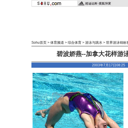
Sohu首页
>
体育频道
>
综合体育
>
游泳与跳水
>
世界游泳锦标
碧波娇燕--加拿大花样游泳
2003年7月17日08:2