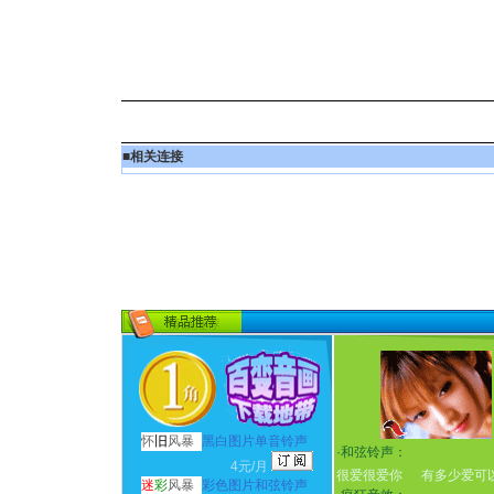
■
相关连接
怀
旧
风暴
黑白图片单音铃声
·
和弦铃声：
4元/月
很爱很爱你
有多少爱可
迷
彩
风暴
彩色图片和弦铃声