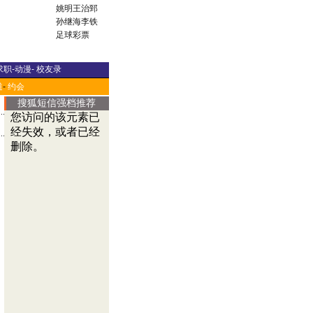
姚明
王治郅
孙继海
李铁
足球彩票
求职
-
动漫
-
校友录
道
-
约会
搜狐短信强档推荐