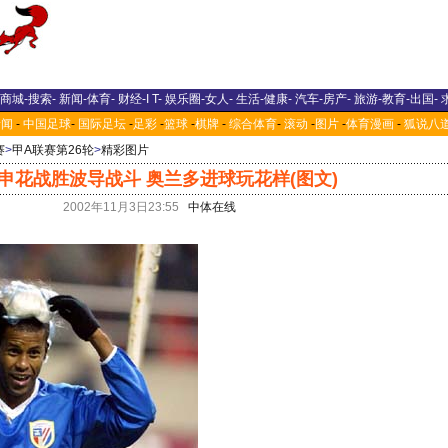
商城
-
搜索
-
新闻
-
体育
-
财经
-
I T
-
娱乐圈
-
女人
-
生活
-
健康
-
汽车
-
房产
-
旅游
-
教育
-
出国
-
新闻
-
中国足球
-
国际足坛
-
足彩
-
篮球
-
棋牌
-
综合体育
-
滚动
-
图片
-
体育漫画
-
狐说八
赛
>
甲A联赛第26轮
>
精彩图片
申花战胜波导战斗 奥兰多进球玩花样(图文)
2002年11月3日23:55
中体在线