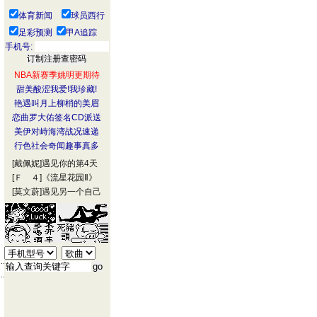
体育新闻
球员西行
足彩预测
甲A追踪
手机号:
NBA新赛季姚明更期待
甜美酸涩我爱!我珍藏!
艳遇叫月上柳梢的美眉
恋曲罗大佑签名CD派送
美伊对峙海湾战况速递
行色社会奇闻趣事真多
[戴佩妮]
遇见你的第4天
[Ｆ ４]
《流星花园Ⅱ》
[莫文蔚]
遇见另一个自己