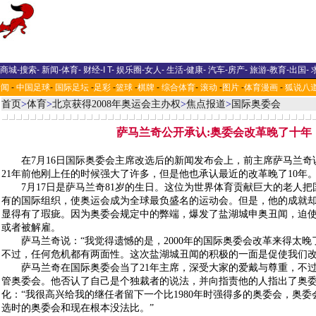
商城
-
搜索
-
新闻
-
体育
-
财经
-
I T
-
娱乐圈
-
女人
-
生活
-
健康
-
汽车
-
房产
-
旅游
-
教育
-
出国
-
新闻
-
中国足球
-
国际足坛
-
足彩
-
篮球
-
棋牌
-
综合体育
-
滚动
-
图片
-
体育漫画
-
狐说八
首页
>
体育
>
北京获得2008年奥运会主办权
>
焦点报道
>
国际奥委会
萨马兰奇公开承认:奥委会改革晚了十年
在7月16日国际奥委会主席改选后的新闻发布会上，前主席萨马兰奇
21年前他刚上任的时候强大了许多，但是他也承认最近的改革晚了10年
7月17日是萨马兰奇81岁的生日。这位为世界体育贡献巨大的老人把
有的国际组织，使奥运会成为全球最负盛名的运动会。但是，他的成就
显得有了瑕疵。因为奥委会规定中的弊端，爆发了盐湖城申奥丑闻，迫使
或者被解雇。
萨马兰奇说：“我觉得遗憾的是，2000年的国际奥委会改革来得太晚了
不过，任何危机都有两面性。这次盐湖城丑闻的积极的一面是促使我们改
萨马兰奇在国际奥委会当了21年主席，深受大家的爱戴与尊重，不过
管奥委会。他否认了自己是个独裁者的说法，并向指责他的人指出了奥
化：“我很高兴给我的继任者留下一个比1980年时强得多的奥委会，奥
选时的奥委会和现在根本没法比。”