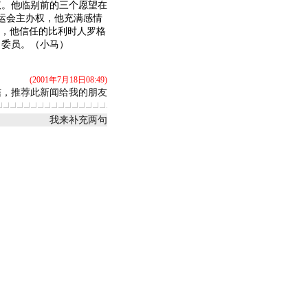
。他临别前的三个愿望在
奥运会主办权，他充满感情
二，他信任的比利时人罗格
名委员。（小马）
(2001年7月18日08:49)
信，推荐此新闻给我的朋友
我来补充两句