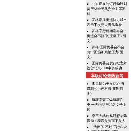
北京正在制订行动计划
贾庆林会见奥委会主席罗
格
罗格牵挂奥运协办城市
表示下次要去青岛看看
罗格举行新闻发布会：
奥运会不搞"轮流坐庄"(图
文)
罗格:国际奥委会不会
向中国施加政治压力(图
文)
国际奥委会发行纪念封
祝贺北京2008申奥成功
本版讨论最热新闻
李昌镐为美女动心 石
佛想和毛佳君做朋友(附
图)
疯狂泰森又爆疯狂性
史:一天内竟与24名女子上
床
拳王大战刘易斯想临阵
撤局：泰森是狗而不是人!
“活佛”斗不过“石佛”-农