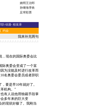
姚明
王治郅
孙继海
李铁
足球彩票
求职
-
动漫
-
校友录
道
-
约会
我来补充两句
说，现在的国际奥委会比
。
国际奥委会变成了一个富
却因为没能及时进行改革而
10名奥委会委员或者辞职
，要是早10年就好了。
革机构。”
也有人说他用独裁手段掌
委会多年来的巨大变
委会的现状好极了。我刚当