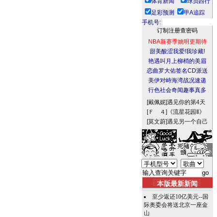
体育新闻
球员西行
足彩预测
甲A追踪
手机号:
NBA新赛季姚明更期待
甜美酸涩我爱!我珍藏!
艳遇叫月上柳梢的美眉
恋曲罗大佑签名CD派送
美伊对峙海湾战况速递
行色社会奇闻趣事真多
[戴佩妮]
遇见你的第4天
[Ｆ ４]
《流星花园Ⅱ》
[莫文蔚]
遇见另一个自己
本版最新新闻
至少返还10亿美元--国
际奥委会将送北京一座金
山