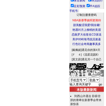
体育新闻
球员西行
足彩预测
甲A追踪
手机号:
NBA新赛季姚明更期待
甜美酸涩我爱!我珍藏!
艳遇叫月上柳梢的美眉
恋曲罗大佑签名CD派送
美伊对峙海湾战况速递
行色社会奇闻趣事真多
[戴佩妮]
遇见你的第4天
[Ｆ ４]
《流星花园Ⅱ》
[莫文蔚]
遇见另一个自己
本版最新新闻
到西山许愿去 卧薪尝
胆的青啤在新赛季会带来
新惊喜