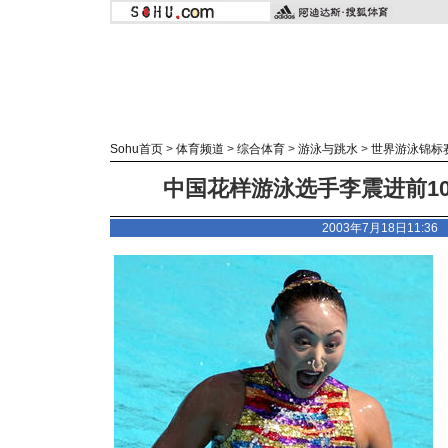
Sohu首页
>
体育频道
>
综合体育
>
游泳与跳水
>
世界游泳锦标
中国花样游泳选手李震进前10
2003年7月18日11:3