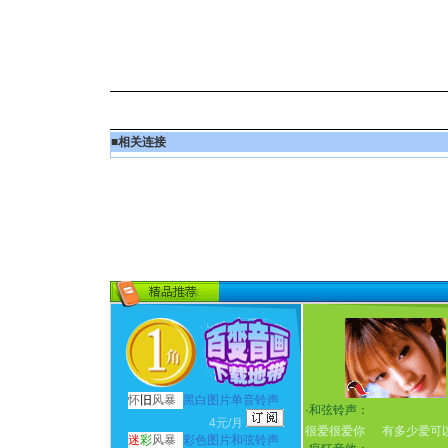
■
相关连接
怀
旧
风暴
黑白图片单音铃声
·
和弦铃声：
4元/月
很爱很爱你
有多少爱可
迷
彩
风暴
彩色图片和弦铃声