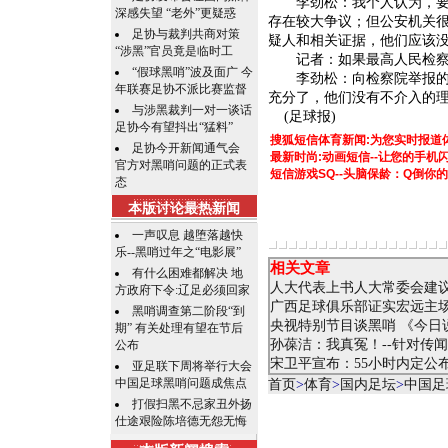
李劲松：我个人认为，要检
深感失望 “老外”更疑惑
存在较大争议；但公安机关
足协与裁判共商对策
疑人和相关证据，他们应该
“涉黑”官员竟是临时工
记者：如果最高人民检察院
“假球黑哨”波及面广 今
李劲松：向检察院举报的涉
年联赛足协不派比赛监督
充分了，他们没有不介入的
与涉黑裁判一对一谈话
(足球报)
足协今有望抖出“猛料”
搜狐短信体育新闻:为您实时报道
足协今开新闻通气会
最新时尚:动画短信--让您的手
官方对黑哨问题的正式表
短信游戏SQ--头脑保龄：Q倒你
态
本版讨论最热新闻
一声叹息 越堕落越快
乐--黑哨过年之“电影展”
相关文章
有什么困难都解决 地
人大代表上书人大常委会建
方政府下令:辽足必须回家
广西足球俱乐部证实宏远主场
黑哨调查第二阶段“到
央视特别节目谈黑哨 《今日
期” 有关处理有望在节后
孙葆洁：我真冤！--针对传
公布
宋卫平宣布：55小时内定公布
亚足联下周将举行大会
中国足球黑哨问题成焦点
首页
>
体育
>
国内足坛
>
中国足
打假扫黑不忌家丑外扬
仕途艰险陈培德无怨无悔