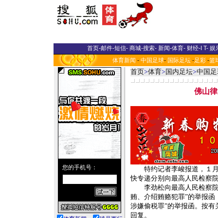
首页
-
邮件
-
短信
-
商城
-
搜索
-
新闻
-
体育
-
财经
-
I T
-
娱
体育新闻
-
中国足球
-
国际足坛
-
足彩
-
篮
首页
>
体育
>
国内足坛
>
中国足
佛山律
特约记者李峻报道，１月１
快专递分别向最高人民检察
李劲松向最高人民检察院控
贿、介绍贿赂犯罪”的举报函
涉嫌偷税罪”的举报函。按有
回复。