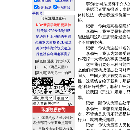
体育新闻
球员西行
李劲松:司法没有不介入
足彩预测
甲A追踪
另据记者亚东报道，李劲松
手机号:
体讨说法、状告春运涨价第
松。
NBA新赛季姚明更期待
记者：你向最高检察院和
甜美酸涩我爱!我珍藏!
李劲松：我主要是把这件事
艳遇叫月上柳梢的美眉
能让黑哨这种丑恶现象逍遥
恋曲罗大佑签名CD派送
个不错的办法。
记者：你认为这些罪名的
美伊对峙海湾战况速递
李劲松：我认为如果受贿罪
行色社会奇闻趣事真多
作花掉一大笔钱的事实已经
[戴佩妮]
遇见你的第4天
这里我们要分三种可能性：
[Ｆ ４]
《流星花园Ⅱ》
么他们肯定构成侵占公司财
[莫文蔚]
遇见另一个自己
间人，中间人并没有交给裁
性，这笔钱交给了裁判，那
是“税后好处费”，那宋卫平
按我国《刑法》规定，只要
罪。
记者：那你认为现在处于关
李劲松：我想答案是肯定的
本版最新新闻
次，不管他是从俱乐部还是从
中国裁判收入难以统计
行为，就构成受贿罪。
税务部门今年要重点清查
记者：你认为最高人民检察
足协发布会让国内媒体