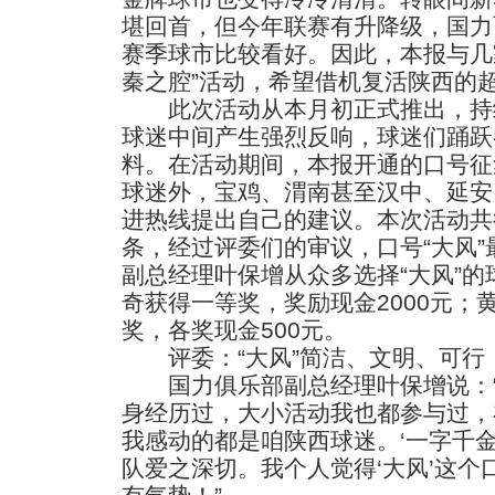
堪回首，但今年联赛有升降级，国力
赛季球市比较看好。因此，本报与几
秦之腔”活动，希望借机复活陕西的
此次活动从本月初正式推出，持
球迷中间产生强烈反响，球迷们踊跃
料。在活动期间，本报开通的口号征
球迷外，宝鸡、渭南甚至汉中、延安
进热线提出自己的建议。本次活动共征
条，经过评委们的审议，口号“大风
副总经理叶保增从众多选择“大风”
奇获得一等奖，奖励现金2000元；
奖，各奖现金500元。
评委：“大风”简洁、文明、可行
国力俱乐部副总经理叶保增说：“
身经历过，大小活动我也都参与过，
我感动的都是咱陕西球迷。‘一字千
队爱之深切。我个人觉得‘大风’这