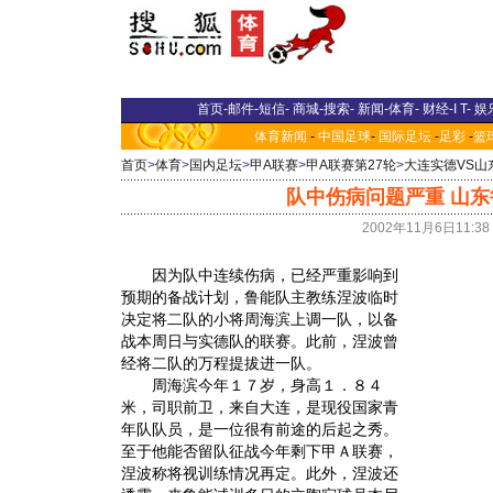
首页
-
邮件
-
短信
-
商城
-
搜索
-
新闻
-
体育
-
财经
-
I T
-
娱
体育新闻
-
中国足球
-
国际足坛
-
足彩
-
篮
首页
>
体育
>
国内足坛
>
甲A联赛
>
甲A联赛第27轮
>
大连实德VS山
队中伤病问题严重 山
2002年11月6日11:
因为队中连续伤病，已经严重影响到
预期的备战计划，鲁能队主教练涅波临时
决定将二队的小将周海滨上调一队，以备
战本周日与实德队的联赛。此前，涅波曾
经将二队的万程提拔进一队。
周海滨今年１７岁，身高１．８４
米，司职前卫，来自大连，是现役国家青
年队队员，是一位很有前途的后起之秀。
至于他能否留队征战今年剩下甲Ａ联赛，
涅波称将视训练情况再定。此外，涅波还