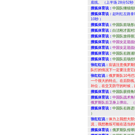
底线。 （上半场 28分52秒
搜狐体育说：
中国队继续组织
搜狐体育说：
赵利红左路拿
10秒 ）
搜狐体育说：
中国队前场形
搜狐体育说：
白洁刚才面对
搜狐体育说：
中国队放得很开
搜狐体育说：
中国女足迎战
搜狐体育说：
中国女足迎战
搜狐体育说：
中国队右路浦玮
搜狐体育说：
中国队后场控球
张红红说：
应该注意俄罗斯
队打的情况下一定要注意它
张红红说：
俄罗斯队10号
一个很大的特点。在后防线
补位，在交叉防守的时候，
搜狐体育说：
中国队获得角球
搜狐体育说：
中国队战术角
俄罗斯队后卫身上弹出。 （上
搜狐体育说：
中国队右路进
）
张红红说：
体力上我想大部
况，我想教练可能在适当的
搜狐体育说：
俄罗斯队传球被