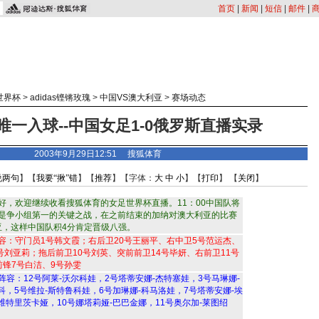
首页
|
新闻
|
短信
|
邮件
|
世界杯
>
adidas
铿锵玫瑰
>
中国VS澳大利亚
>
赛场动态
唯一入球--中国女足1-0俄罗斯直播实录
2003年9月29日12:51 搜狐体育
说两句
】【
我要“揪”错
】【
推荐
】【字体：
大
中
小
】【
打印
】 【
关闭
】
好，欢迎继续收看搜狐体育的女足世界杯直播。11：00中国队将
是争小组第一的关键之战，在之前结束的加纳对澳大利亚的比赛
亚，这样中国队积4分肯定晋级八强。
容：守门员1号韩文霞；右后卫20号王丽平、右中卫5号范运杰、
号刘亚莉；拖后前卫10号刘英、突前前卫14号毕妍、右前卫11号
前锋7号白洁、9号孙雯
阵容：12号阿莱-沃尔科娃，2号塔蒂安娜-杰特塞娃，3号马琳娜-
科，5号维拉-斯特鲁科娃，6号加琳娜-科马洛娃，7号塔蒂安娜-埃
维特里茨卡娅，10号娜塔莉娅-巴巴金娜，11号奥尔加-莱图绍