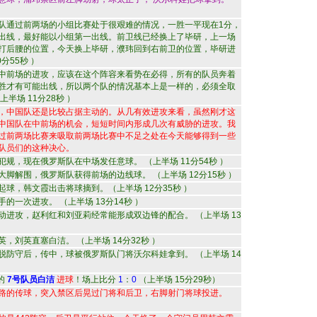
队通过前两场的小组比赛处于很艰难的情况，一胜一平现在1分，
出线，最好能以小组第一出线。前卫线已经换上了毕研，上一场
打后腰的位置，今天换上毕研，濮玮回到右前卫的位置，毕研进
分55秒 ）
中前场的进攻，应该在这个阵容来看势在必得，所有的队员奔着
胜才有可能出线，所以两个队的情况基本上是一样的，必须全取
半场 11分28秒 ）
，中国队还是比较占据主动的。从几有效进攻来看，虽然刚才这
中国队在中前场的机会，短短时间内形成几次有威胁的进攻。我
过前两场比赛来吸取前两场比赛中不足之处在今天能够得到一些
队员们的这种决心。
犯规，现在俄罗斯队在中场发任意球。 （上半场 11分54秒 ）
大脚解围，俄罗斯队获得前场的边线球。 （上半场 12分15秒 ）
起球，韩文霞出击将球摘到。（上半场 12分35秒 ）
的一次进攻。 （上半场 13分14秒 ）
动进攻，赵利红和刘亚莉经常能形成双边锋的配合。 （上半场 13
，刘英直塞白洁。 （上半场 14分32秒 ）
脱防守后，传中，球被俄罗斯队门将沃尔科娃拿到。 （上半场 14
的
7号队员白洁
进球
！场上比分
1
：
0
（上半场 15分29秒）
路的传球，突入禁区后晃过门将和后卫，右脚射门将球投进。