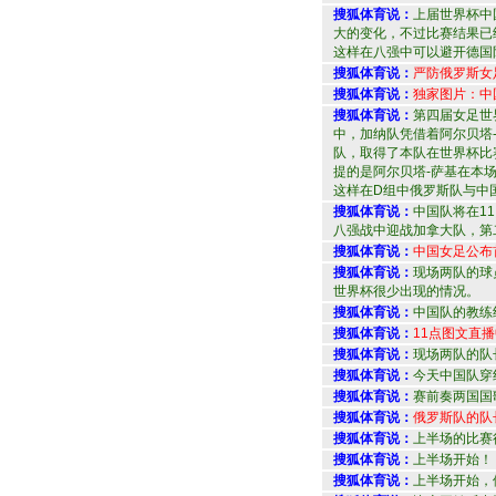
搜狐体育说：
上届世界杯中
大的变化，不过比赛结果已
这样在八强中可以避开德国
搜狐体育说：
严防俄罗斯女
搜狐体育说：
独家图片：中
搜狐体育说：
第四届女足世
中，加纳队凭借着阿尔贝塔-
队，取得了本队在世界杯比
提的是阿尔贝塔-萨基在本
这样在D组中俄罗斯队与中
搜狐体育说：
中国队将在1
八强战中迎战加拿大队，第
搜狐体育说：
中国女足公布
搜狐体育说：
现场两队的球
世界杯很少出现的情况。
搜狐体育说：
中国队的教练
搜狐体育说：
11点图文直播
搜狐体育说：
现场两队的队
搜狐体育说：
今天中国队穿
搜狐体育说：
赛前奏两国国
搜狐体育说：
俄罗斯队的队
搜狐体育说：
上半场的比赛
搜狐体育说：
上半场开始！
搜狐体育说：
上半场开始，俄