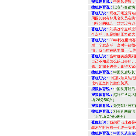
搜狐体育说：
中国队进攻，
搜狐体育说：
比赛节奏很快，
张红红说：
现在开场这两名
周围其实有好几名队员在防
门得分的机会，对方没有迫
张红红说：
刘英这个点球应
个点球，但是她的压力很大
张红红说：
88年我在世锦
后一个发点球，当时年龄很
输，我当时在队里属于心理
张红红说：
当时确实感觉到
自己不知道怎么踢出去的。
题。她踢不进去，希望大家
搜狐体育说：
中国队后场长传
张红红说：
中国队如果能战
比相互之间的胜负关系。
搜狐体育说：
中国队开始后场
搜狐体育说：
赵利红从两名
场 26分58秒 ）
搜狐体育说：
孙雯禁区外打门
搜狐体育说：
刘英直塞白洁
（上半场 27分59秒 ）
张红红说：
我想罚点球都是
战术的时候有一个统一安排
搜狐体育说：
中国队从左路