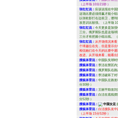
（上半场 10分21秒 ）
张红红说：
应该说现在中国
这场比赛必须得赢才能小组
以张欧影打右边前卫，濮玮
攻意识比较强。（上半场 10
张红红说：
今天更多是加强
三分。俄罗斯队也是这场球
三分才有把握小组出线。 （上
张红红说：
从开场情况来看
个球越位在先，但是显示出
相信她们在今天的比赛中通
改进。从开场来看，能看出
搜狐体育说：
中国队失球时
搜狐体育说：
李洁在禁区内
搜狐体育说：
俄罗斯队右路
搜狐体育说：
李洁破坏了对手
搜狐体育说：
中国队左路发
分30秒 ）
搜狐体育说：
王丽平助攻刘英
搜狐体育说：
白洁在底线摆
分52秒 ）
搜狐体育说：
中国女足
搜狐体育说：
白洁接队友中
（上半场 15分52秒 ）