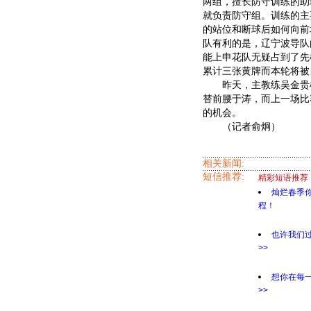
两组，擅长防守训练的助
就负责防守组。训练的主
的站位和断球后如何向前
队有利的是，辽宁波导队
能上申花队无疑占到了先
累计三张黄牌而本轮将被
昨天，主教练吴金贵根
替前腰于涛，而上一场比
的机会。
（记者俞炯）
相关新闻:
短信推荐:
精彩短语推荐
灿烂春季
程！
也许我们
>>
想你在每
>>