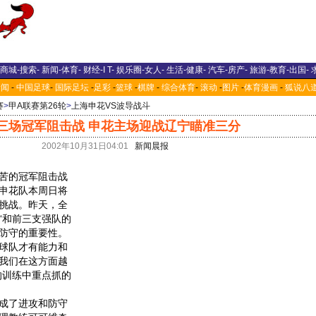
商城
-
搜索
-
新闻
-
体育
-
财经
-
I T
-
娱乐圈
-
女人
-
生活
-
健康
-
汽车
-
房产
-
旅游
-
教育
-
出国
-
新闻
-
中国足球
-
国际足坛
-
足彩
-
篮球
-
棋牌
-
综合体育
-
滚动
-
图片
-
体育漫画
-
狐说八
赛
>
甲A联赛第26轮
>
上海申花VS波导战斗
三场冠军阻击战 申花主场迎战辽宁瞄准三分
2002年10月31日04:01
新闻晨报
苦的冠军阻击战
申花队本周日将
挑战。昨天，全
“和前三支强队的
防守的重要性。
球队才有能力和
我们在这方面越
的训练中重点抓的
成了进攻和防守