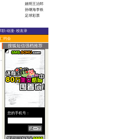
姚明
王治郅
孙继海
李铁
足球彩票
求职
-
动漫
-
校友录
道
-
约会
搜狐短信强档推荐