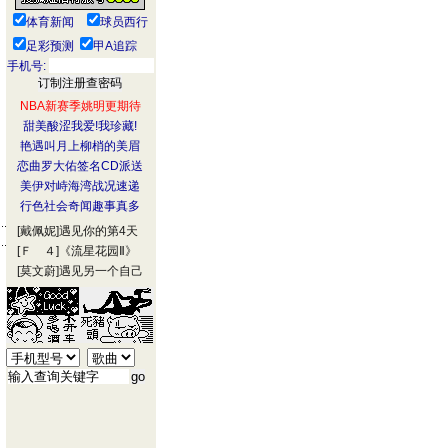
体育新闻
球员西行
足彩预测
甲A追踪
手机号:
NBA新赛季姚明更期待
甜美酸涩我爱!我珍藏!
艳遇叫月上柳梢的美眉
恋曲罗大佑签名CD派送
美伊对峙海湾战况速递
行色社会奇闻趣事真多
[戴佩妮]
遇见你的第4天
[Ｆ ４]
《流星花园Ⅱ》
[莫文蔚]
遇见另一个自己