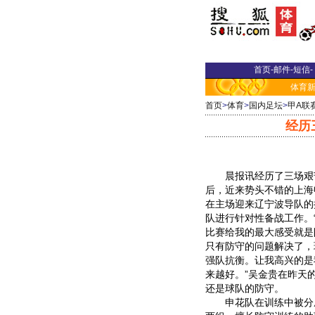
首页
-
邮件
-
短信
-
体育
首页
>
体育
>
国内足坛
>
甲A联
经历
晨报讯经历了三场艰
后，近来势头不错的上海
在主场迎来辽宁波导队的
队进行针对性备战工作。
比赛给我的最大感受就是
只有防守的问题解决了，
强队抗衡。让我高兴的是
来越好。”吴金贵在昨天
还是球队的防守。
申花队在训练中被分