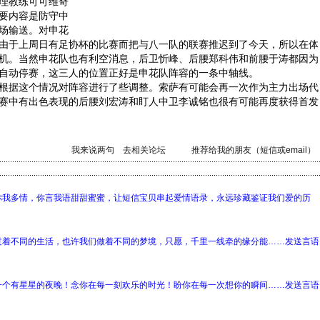
理教练可可维奇
要内容是防守中
场输送。对申花
由于上周日有足协杯的比赛而把与八一队的联赛推迟到了今天，所以在体
机。当然申花队也有利空消息，后卫忻峰、后腰郑科伟和前腰于涛都因为
自动停赛，这三人的位置正好是申花队阵容的一条中轴线。
据这个情况对阵容进行了些调整。索萨有可能会再一次作为主力出场代
赛中有出色表现的后腰刘宏涛和盯人中卫李诚铭也很有可能再度获得首发
我来说两句
去相关论坛
推荐给我的朋友（短信或email）
你我多情，你言我语甜甜蜜蜜，让短信宝贝串起爱情语录，永远珍藏鉴证我们爱的历
过着不同的生活，也许我们做着不同的梦境，只愿，千里一线牵的缘分能……发送言语
一个有星星的夜晚！念你在每一刻欢乐的时光！盼你在每一次想你的瞬间……发送言语