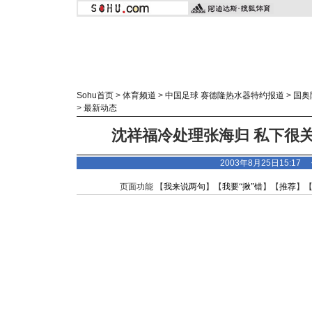
Sohu首页
>
体育频道
>
中国足球 赛德隆热水器特约报道
>
国奥
>
最新动态
沈祥福冷处理张海归 私下很
2003年8月25日15:17
页面功能 【
我来说两句
】【
我要“揪”错
】【
推荐
】