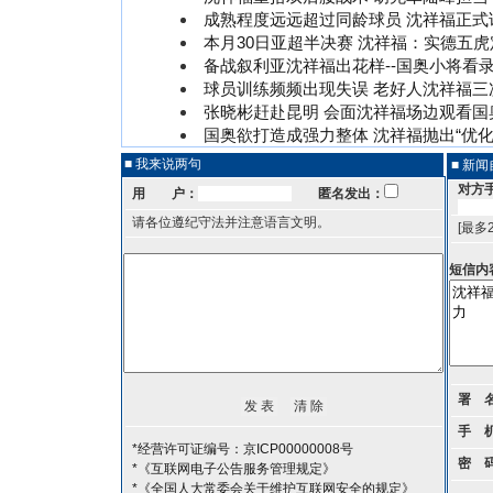
成熟程度远远超过同龄球员 沈祥福正式
本月30日亚超半决赛 沈祥福：实德五
备战叙利亚沈祥福出花样--国奥小将看
球员训练频频出现失误 老好人沈祥福三
张晓彬赶赴昆明 会面沈祥福场边观看国
国奥欲打造成强力整体 沈祥福抛出“优化
■ 我来说两句
■ 新
对方
用 户：
匿名发出：
请各位遵纪守法并注意语言文明。
[最多
短信内
署 
手 
*经营许可证编号：京ICP00000008号
密 
*《互联网电子公告服务管理规定》
*《全国人大常委会关于维护互联网安全的规定》