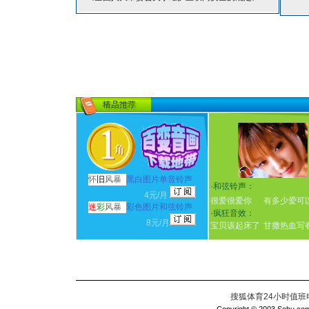
怀
旧
风暴
黑白图片单音铃声
·
和弦铃声：
4元/月
很爱很爱你
有多少爱可
迷
彩
风暴
彩色图片和弦铃声
·
疯狂音效：
8元/月
宝贝该起床了
甘撒热血写
搜狐体育24小时值班电话：