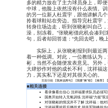
多的精力放在了主力球员身上，即便
中球，他脸上依然没有什么表情。训
的另一位新人杜震宇，跟他讲解几个
拎着球鞋站在旁边。指导完杜震宇，
转身往场边走，听到张晓彬叫自己，
澡，别冻着。”张晓彬借此机会凑到
句，后者却回答道：“先回去吧，晚上
实际上，从张晓彬报到到最近两
着一种低调。对此，一位教练认为，
彬，当然不会随便发表意见。另外，
大肆炒作对他的成长不利，沈祥福这
力，其实私下还是对其很关心的。
页面功能 【
我来说两句
】【
我要“揪”错
】【
推荐
】
■
相关连接
看录像看出信心 沈祥福要求队员必须写
国奥开始转入无氧训练 沈祥福“力挺”双
对张晓彬的情况并不了解 沈祥福：他对
沈祥福重拾双后腰战术 胡兆军陆峰担当