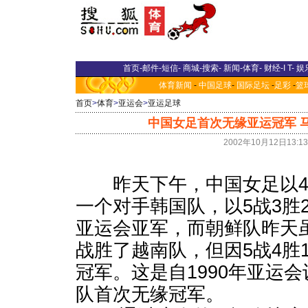
首页
-
邮件
-
短信
-
商城
-
搜索
-
新闻
-
体育
-
财经
-
I T
-
娱
体育新闻
-
中国足球
-
国际足坛
-
足彩
-
篮
首页
>
体育
>
亚运会
>
亚运足球
中国女足首次无缘亚运冠军 
2002年10月12日13:
昨天下午，中国女足以4
一个对手韩国队，以5战3胜
亚运会亚军，而朝鲜队昨天虽
战胜了越南队，但因5战4胜
冠军。这是自1990年亚运
队首次无缘冠军。