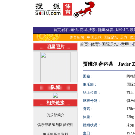
首页
-
邮件
-
短信
-
商城
-
搜索
-
新闻
-
体育
-
财经
-
I T
-
娱
体育新闻
-
中国足球
-
国际足坛
-
足彩
-
篮
首页
>
体育
>
国际足坛
>
意甲
>
明星照片
贾维尔·萨内蒂 Javier Za
国籍：
阿根廷
俱乐部：
国际米兰
队标
场上位置：
前卫
球衣号码：
俱乐
相关链接
身高：
178c
俱乐部简介
体重：
73kg
俱乐部教练与队员资料
婚姻状况：
未知
生日：
1973-
俱乐部历史资料