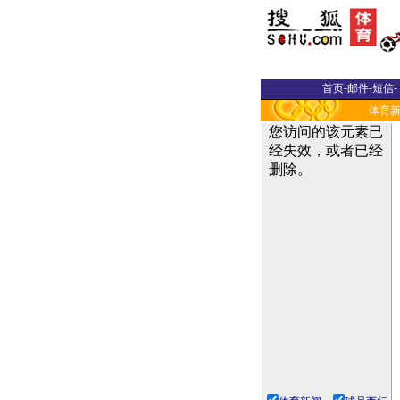
首页
-
邮件
-
短信
-
体育