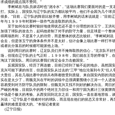
求成绩的观点我不赞同。”
李树斌在与队员谈话时也“浇冷水”，“这场比赛我们要面对的是一支
打。实际上，国安队与辽宁队的实力都比较平均，他们不会因为几个球
很多。”目前，辽宁队的阵容比较齐整，用李树斌的话来说就是：“目前
年与１９９９年时那种一鼓作气连连取胜的兆头。”
至于如何在比赛时较好地使用状态还不是十分理想的
张玉宁
，王洪礼
加强了球队的攻击力，起码他牵制了对手的防守力量，但足球是一个整
得两场胜利，不是某个人的功劳，而是整体的状态比较好。”李树斌则说
会去，但是张玉宁的身体条件并不是太好，估计会像上场比赛一样打半
或者比分落后的时候都可能派他上场。”
说到周日的比赛时，辽足队员们并不掩饰取胜的信心，“北京队不好
场，但现在辽宁队的士气正旺，１９９８年，我们就在王导的带领下，
淘汰了国安队。周日的比赛我们肯定会全力击败国安。”
反观国安队，经历了两连败，目前已经到了输不起的地步。虽然国安
克兴可能下课的传言，但是国安队从过去的“三甲”地位沦落到今天“任人
大责任，其在几场比赛中的排兵布阵都曾受到质疑。来自国安内部的消
实在是太少了，而魏克兴在平时的训练中总强调要围绕小
王涛
一个人进
容易受到对方防守队员的限制，但魏克兴又找不到好的解决办法。周日
严峻的考验，目前队中的两个绝对主力
邵佳一
和
周宁
因为累计三张黄牌
中场是个极大的考验。从西安回到北京之后，国安队一直在基地苦练，
兴说：“辽宁队是个很难对付的球队，而且现在他们的状态又非常好，再
赢球的难度是很大的。”本报记者黄岩
(辽宁日报)