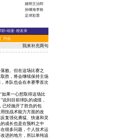
姚明
王治郅
孙继海
李铁
足球彩票
求职
-
动漫
-
校友录
道
-
约会
我来补充两句
落败。但在这场比赛之
队取胜，将会继续保持主场
结，本队也会在本赛季首次
。
“如果一心想取得这场比
”说到目前球队的成绩，
，已经抛开了胜负的包
运用技战术能力方面的改
都反复强化勇猛、快速和灵
员的成长也是在预料之中
存在很多问题，个人技术运
要改进的地方，所以单纯追