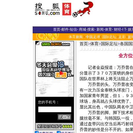
首页
-
邮件
-
短信
-
商城
-
搜索
-
新闻
-
体育
-
财经
-
I T
-
娱
体育新闻
-
中国足球
-
国际足坛
-
足彩
-
篮
首页
>
体育
>
国际足坛
>
各国国
全方位
记者金焱报道：万乔普在金
分显示了３７０万英镑的身价
国队在世界杯上将无法阻止
万乔普的头。万乔普改变了
有一次力压金泰映头球攻门
加国家青年男篮，但１．９３
球场，身高就占头球优势了
显比其出色，中国队两名中卫
万乔普的脚。脚下技术相当
腿丝毫不笨。与韩国队一役
通过盘带闪出空当后再巧射
乔普的妙传是分不开的。如