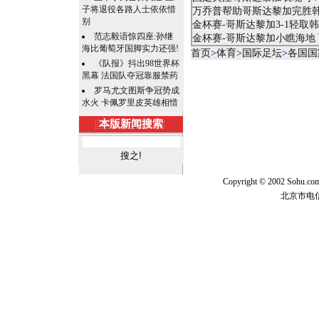
子将退役各路人士依依惜
万乔普帮助哥斯达黎加完胜
别
金杯赛-哥斯达黎加3-1轻取
范志毅语惊四座:孙继
金杯赛-哥斯达黎加小瞧海地
海比葡萄牙国脚实力还强!
首页
>
体育
>
国际足坛
>
各国国
《队报》抖出98世界杯
黑幕 法国队夺冠靠服禁药
罗马尤文图斯争冠势成
水火 卡佩罗里皮英雄相惜
本版新闻搜索
Copyright © 2002 Sohu.c
北京市电