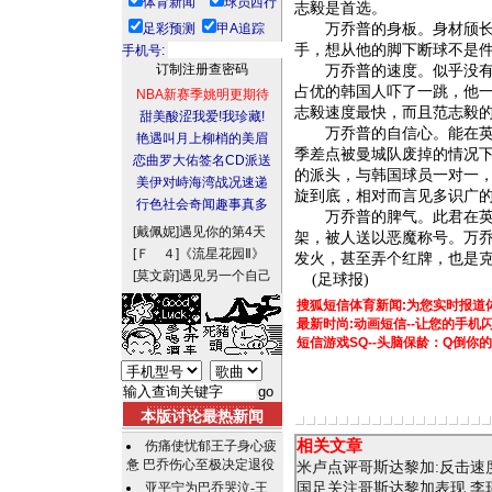
体育新闻
球员西行
志毅是首选。
足彩预测
甲A追踪
万乔普的身板。身材颀长，
手，想从他的脚下断球不是
手机号:
万乔普的速度。似乎没有什
占优的韩国人吓了一跳，他一
NBA新赛季姚明更期待
志毅速度最快，而且范志毅
甜美酸涩我爱!我珍藏!
万乔普的自信心。能在英格
艳遇叫月上柳梢的美眉
季差点被曼城队废掉的情况
恋曲罗大佑签名CD派送
的派头，与韩国球员一对一
美伊对峙海湾战况速递
旋到底，相对而言见多识广
行色社会奇闻趣事真多
万乔普的脾气。此君在英格
[戴佩妮]
遇见你的第4天
架，被人送以恶魔称号。万
[Ｆ ４]
《流星花园Ⅱ》
发火，甚至弄个红牌，也是
[莫文蔚]
遇见另一个自己
(足球报)
搜狐短信体育新闻:为您实时报道
最新时尚:动画短信--让您的手
短信游戏SQ--头脑保龄：Q倒你
本版讨论最热新闻
相关文章
伤痛使忧郁王子身心疲
惫 巴乔伤心至极决定退役
米卢点评哥斯达黎加:反击速
亚平宁为巴乔哭泣-王
国足关注哥斯达黎加表现 李