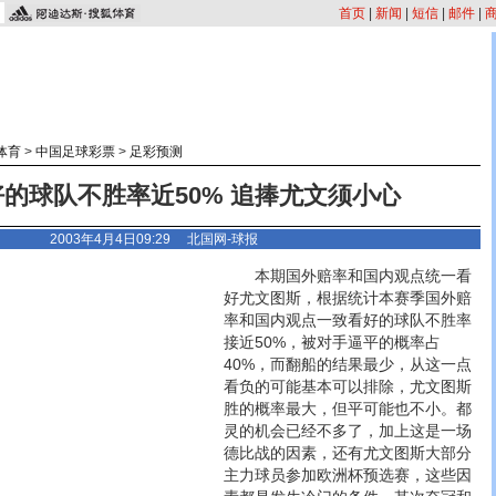
首页
|
新闻
|
短信
|
邮件
|
体育
>
中国足球彩票
>
足彩预测
的球队不胜率近50% 追捧尤文须小心
2003年4月4日09:29
北国网-球报
本期国外赔率和国内观点统一看
好尤文图斯，根据统计本赛季国外赔
率和国内观点一致看好的球队不胜率
接近50%，被对手逼平的概率占
40%，而翻船的结果最少，从这一点
看负的可能基本可以排除，尤文图斯
胜的概率最大，但平可能也不小。都
灵的机会已经不多了，加上这是一场
德比战的因素，还有尤文图斯大部分
主力球员参加欧洲杯预选赛，这些因