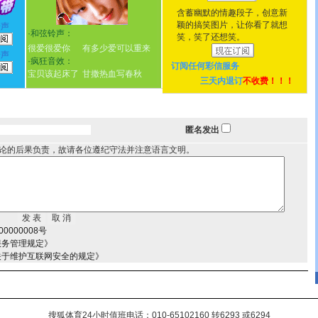
含蓄幽默的情趣段子，创意新
颖的搞笑图片，让你看了就想
铃声
·
和弦铃声：
笑，笑了还想笑。
很爱很爱你
有多少爱可以重来
铃声
·
疯狂音效：
订阅任何
彩信服务
宝贝该起床了
甘撒热血写春秋
三天内退订
不收费！！！
匿名发出
论的后果负责，故请各位遵纪守法并注意语言文明。
0000008号
服务管理规定》
关于维护互联网安全的规定》
搜狐体育24小时值班电话：010-65102160 转6293 或6294