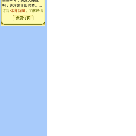
关注甲Ａ；关注大郅姚
明；关注东亚四强赛
……
订阅
体育新闻
，了解详情