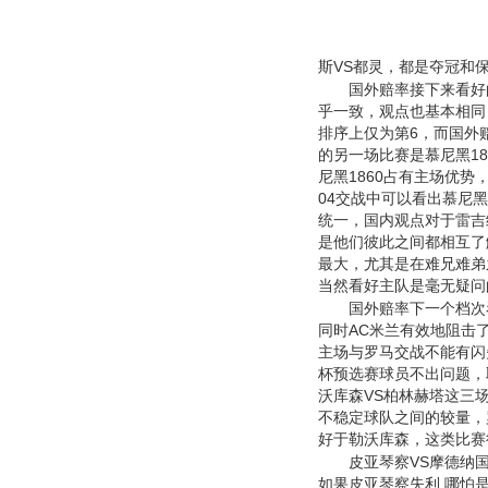
斯VS都灵，都是夺冠和
国外赔率接下来看好的
乎一致，观点也基本相同
排序上仅为第6，而国外
的另一场比赛是慕尼黑18
尼黑1860占有主场优势
04交战中可以看出慕尼黑
统一，国内观点对于雷吉
是他们彼此之间都相互了
最大，尤其是在难兄难弟
当然看好主队是毫无疑问
国外赔率下一个档次看
同时AC米兰有效地阻击
主场与罗马交战不能有闪
杯预选赛球员不出问题，
沃库森VS柏林赫塔这三
不稳定球队之间的较量，
好于勒沃库森，这类比赛
皮亚琴察VS摩德纳国
如果皮亚琴察失利,哪怕