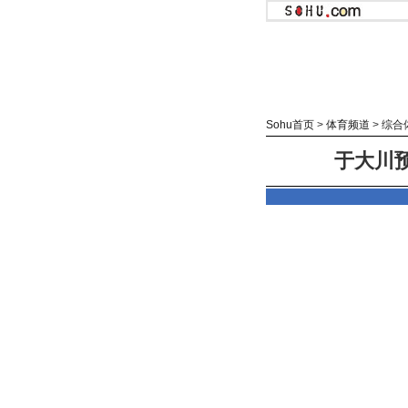
Sohu首页
>
体育频道
>
综合
于大川