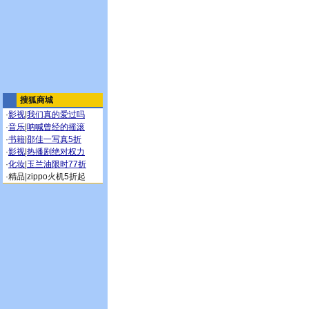
搜狐商城
·
影视
|
我们真的爱过吗
·
音乐
|
呐喊曾经的摇滚
·
书籍
|
邵佳一写真5折
·
影视
|
热播剧绝对权力
·
化妆
|
玉兰油限时77折
·
精品
|
zippo火机5折起