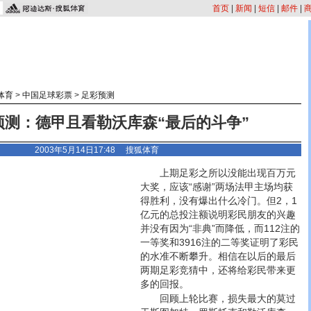
首页
|
新闻
|
短信
|
邮件
|
体育
>
中国足球彩票
>
足彩预测
预测：德甲且看勒沃库森“最后的斗争”
2003年5月14日17:48
搜狐体育
上期足彩之所以没能出现百万元
大奖，应该“感谢”两场法甲主场均获
得胜利，没有爆出什么冷门。但2，1
亿元的总投注额说明彩民朋友的兴趣
并没有因为“非典”而降低，而112注的
一等奖和3916注的二等奖证明了彩民
的水准不断攀升。相信在以后的最后
两期足彩竞猜中，还将给彩民带来更
多的回报。
回顾上轮比赛，损失最大的莫过