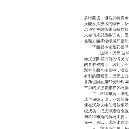
多特蒙德，但马加特表示
没能发挥技术的特长，反
息说将主教练霍斯特炒掉
未被俱乐部最终证实。因
名额方面将继续展开更加
下面就本轮足彩德甲5
一，波鸿：汉堡 波鸿上
而汉堡队就目前的情况而
的参赛资格了。因此，不
双方首回合较量中，汉堡
有利的因素是，汉堡主力
鲁斯也因在第52分钟时
主力的汉堡要想在客场赢
二，科特布斯：纽伦堡
球也保级无望，不如落得
堡在沃尔夫接任后首场即
级成功，把皮球踢给命运
与科特布斯的两场比赛，
逼平。所以，这场比赛结
三，凯泽斯劳滕：多特