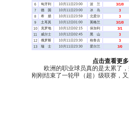
匈牙利
10月11日23:00
波 兰
6
3/1/0
德 国
10月11日23:00
冰 岛
7
3
希 腊
10月11日23:59
北爱尔
8
3
土耳其
10月12日01:00
英格兰
9
3/1/0
克罗地
10月12日02:15
保加利
10
3/1
威尔士
10月12日02:45
黑 山
11
3
俄罗斯
10月11日23:30
格鲁吉
12
3
瑞 士
10月11日23:30
爱尔兰
13
3/0
点击查看更多
欧洲的职业球员真的是太累了，
刚刚结束了一轮甲（超）级联赛，又