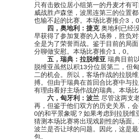
只有击败位居小组第一的丹麦才有可
威战胜卢森堡，波黑连第三的位置都
也输不起的比赛。本场比赛推介3，
四，奥地利：捷克
奥地利已经
早获得了参加复赛的入场券，胜负对
全是为了荣誉而战。鉴于目前的局面
分聊做安慰。本场比赛推介1，0。
五，瑞典：拉脱维亚
瑞典目前以
脱维亚虽然以积13分位居第二，但
二的机会。所以，客场作战的拉脱维
搏。但由于瑞典在首回合比赛中与拉
有理由看好主场作战的瑞典。本场比
六，匈牙利：波兰
尽管这两支
再，但鉴于他们双方的历史关系，会
0的和平景象呢？如果考虑到拉脱维
猜测本场比赛将出现戏剧性的场面。
波兰是否让球的问题。因此，这是最
包。