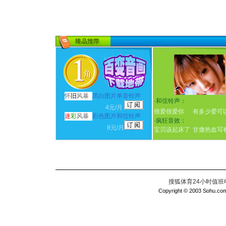
怀
旧
风暴
黑白图片单音铃声
·
和弦铃声：
4元/月
很爱很爱你
有多少爱可
迷
彩
风暴
彩色图片和弦铃声
·
疯狂音效：
8元/月
宝贝该起床了
甘撒热血写
搜狐体育24小时值班电话：
Copyright © 2003 Sohu.com I