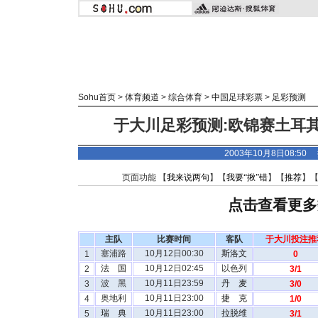
Sohu首页
>
体育频道
>
综合体育
>
中国足球彩票
>
足彩预测
于大川足彩预测:欧锦赛土耳
2003年10月8日08:50
页面功能 【
我来说两句
】【
我要“揪”错
】【
推荐
】
点击查看更多
主队
比赛时间
客队
于大川投注推
塞浦路
10月12日00:30
斯洛文
1
0
法 国
10月12日02:45
以色列
2
3/1
波 黑
10月11日23:59
丹 麦
3
3/0
奥地利
10月11日23:00
捷 克
4
1/0
瑞 典
10月11日23:00
拉脱维
5
3/1