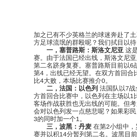
加之已有不少英格兰的球迷奔赴了土
方足球流氓的群殴呢？我们拭目以待
一，塞普路斯：斯洛文尼亚
这是
赛。由于法国已经出线，斯洛文尼亚
第二名跻身复赛。塞普路斯目前以6战
第4，出线已经无望。在双方首回合
比4大败，本场比赛推介0。
二，法国：以色列
法国队以7战
方首回合比赛中，以色列在主场以1
客场作战获胜也无出线的可能。但考
会对以色列发一点慈悲呢？如果彩民
3的同时加一个1。
三，波黑：丹麦
在第2小组中，
赛并以积14分暂列第二名。波黑目前