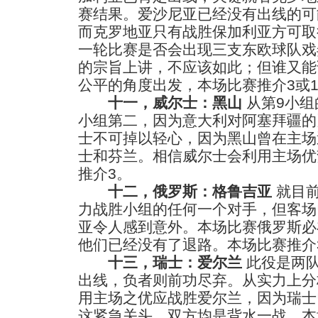
赛结果。爱沙尼亚已经没有出线的可
而克罗地亚只有战胜保加利亚方可取
一轮比赛是否会出现三支东欧球队戏
的宗旨上讲，不应该如此；但谁又能
公平的角度出发，本场比赛推介3或
十一，威尔士：黑山
从第9小组
小组第二，因为意大利对阿塞拜疆的
士不可掉以轻心，因为黑山曾在主场
士和芬兰。相信威尔士会利用主场优
推介3。
十二，俄罗斯：格鲁吉亚
就目前
力战胜小组的任何一个对手，但客场
亚令人感到意外。本场比赛俄罗斯必
他们已经没有了退路。本场比赛推介
十三，瑞士：爱尔兰
此役是两队
出线，负者则前功尽弃。从实力上分
用主场之优应战胜爱尔兰，因为瑞士
这紧急关头，双方均是背水一战，本