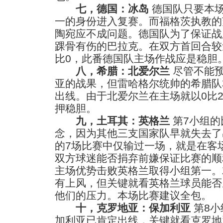
七，德国：冰岛
德国队只要本
一的身份进入复赛。而福格茨执教的
陶宛应不成问题。德国队为了保证战
踝骨有伤的巴拉克。在双方首回合较
比0，此番德国队主场作战应是稳胆
八，希腊：北爱尔兰
尽管不能预
亚的战果，但雷哈格尔统帅的希腊队
出线。由于北爱尔兰在主场就以0比
押稳胆。
九，土耳其：英格兰
第7小组的
念，因为其他三支国家队早就失去了
的7场比赛中仅输过一场，就是在客
双方球迷能否捐弃前嫌保证比赛的顺
主场优势击败英格兰取得小组第一。
有上风，但关键就看英格兰球员能否
他们的压力。本场比赛建议全包。
十，克罗地亚：保加利亚
第8小
加利亚已肯定出线，关键就看克罗地