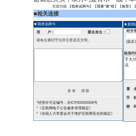
页面功能 【
我来说两句
】【
我要“揪”错
】【
推荐
】
■
相关连接
■ 我来说两句
■ 新
对方
用 户：
匿名发出：
请各位遵纪守法并注意语言文明。
[最多
短信内
署 
手 
*经营许可证编号：京ICP00000008号
密 
*《互联网电子公告服务管理规定》
*《全国人大常委会关于维护互联网安全的规定》