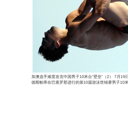
加澳选手难度攻克中国男子10米台“壁垒”（2） 7月1
德斯帕蒂在巴塞罗那进行的第10届游泳世锦赛男子10