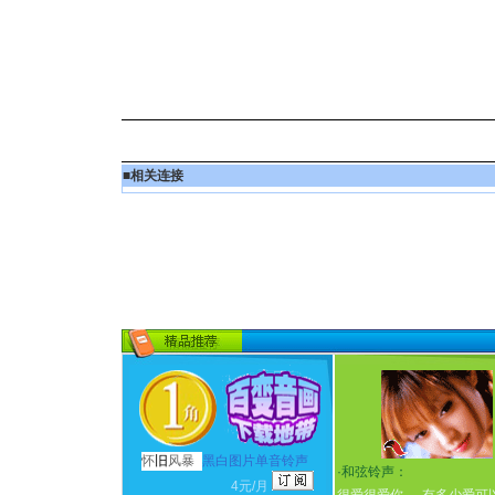
■
相关连接
怀
旧
风暴
黑白图片单音铃声
·
和弦铃声：
4元/月