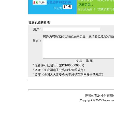
很爱很爱你
有多少爱可
迷
彩
风暴
彩色图片和弦铃声
·
疯狂音效：
8元/月
宝贝该起床了
甘撒热血写
请发表您的看法
用户：
您要为您所发的言论的后果负责，故请各位遵纪守法
留言：
* 经营许可证编号：京ICP00000008号
* 遵守《互联网电子公告服务管理规定》
* 遵守《全国人大常委会关于维护互联网安全的规定》
搜狐体育24小时值班电话：
Copyright © 2003 Sohu.com I