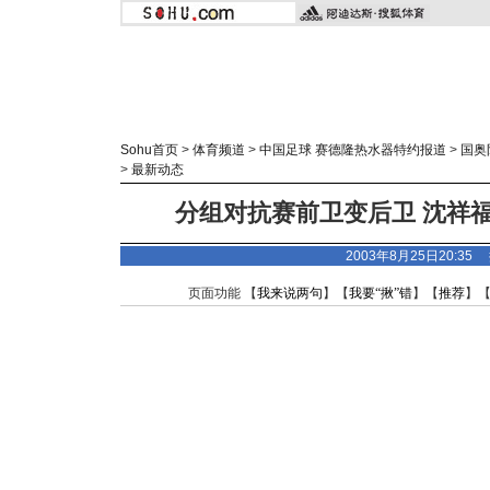
Sohu首页
>
体育频道
>
中国足球 赛德隆热水器特约报道
>
国奥
>
最新动态
分组对抗赛前卫变后卫 沈祥
2003年8月25日20:3
页面功能 【
我来说两句
】【
我要“揪”错
】【
推荐
】