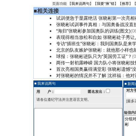
页面功能 【
我来说两句
】【
我要“揪”错
】【
推荐
】
■
相关连接
试训便急于显露绝活 张晓彬第一次亮相
张晓彬试训事件真相：与国奥备战没直
“海归”张晓彬参加国奥队的训练(图文)
(0
表现得相当放松和自如 张晓彬处子秀让
专访“插班生”张晓彬：我到国奥队是来
北京的队友嫉妒张晓彬：就他那小样也
球报：张晓彬进队只为“英国劳工证”？
(
两传一射初露峥嵘 国力队小将张晓彬技
首次亮相国奥赢得满堂彩 张晓彬遗憾“没
对张晓彬的情况并不了解 沈祥福：他对
■ 我来说两句
■ 新
对方
用 户：
匿名发出：
请各位遵纪守法并注意语言文明。
[最多
短信内