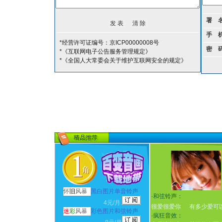
署 
手 
*经营许可证编号：京ICP00000008号
密 
*《互联网电子公告服务管理规定》
*《全国人大常委会关于维护互联网安全的规定》
怀
旧
风暴
黑白图片单音铃声
·
和弦铃声：
4元/月
很爱很爱你
有多少爱可
迷
彩
风暴
彩色图片和弦铃声
·
疯狂音效：