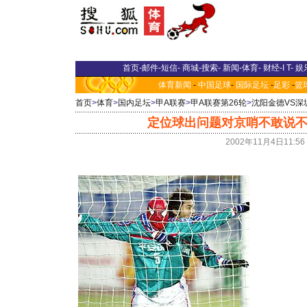
首页
-
邮件
-
短信
-
商城
-
搜索
-
新闻
-
体育
-
财经
-
I T
-
娱
体育新闻
-
中国足球
-
国际足坛
-
足彩
-
篮
首页
>
体育
>
国内足坛
>
甲A联赛
>
甲A联赛第26轮
>
沈阳金德VS深
定位球出问题对京哨不敢说不
2002年11月4日11: