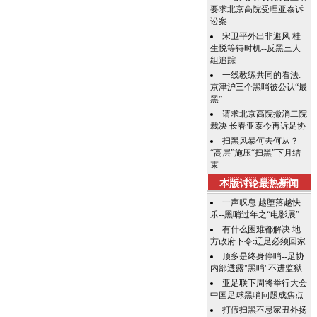
要求北京高院受理亚泰诉
讼案
宋卫平外出非避风 桂
生悦等待时机--反黑三人
组追踪
一线教练共同的看法:
京津沪三个黑哨被公认“最
黑”
请求北京高院撤消二院
裁决 长春亚泰今再诉足协
扫黑风暴何去何从？
“高层”施压“扫黑”下月结
束
本版讨论最热新闻
一声叹息 越堕落越快
乐--黑哨过年之“电影展”
有什么困难都解决 地
方政府下令:辽足必须回家
顶多是终身停哨--足协
内部透露"黑哨"不进监狱
亚足联下周将举行大会
中国足球黑哨问题成焦点
打假扫黑不忌家丑外扬