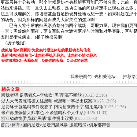
更高层将十分被动，那个时候足协本身想解释可能已不够分量，此前一
站出来讲话。而一旦失去主动权，足协面临的问题肯定不止现在这么多
法是可以理解的。陈培德甚至替足协设身处地地想一想：如果我处在那
的场合、因为那样的问题而成为大家关注的焦点啊！
已有人将今后的扫黑形势划分为两个战场、两股力量。现在我们更可
一景：黑黢黢的雨夜，两支军队在大渡河两岸与时间和对手赛跑，区别
支则是衔枚疾走。(扬子晚报吴鹏)
(扬子晚报)
搜狐短信体育新闻:为您实时报道体坛的最新动态与信息
最新时尚:动画短信--让您的手机闪起来、让您的心情动起来
短信游戏SQ--头脑保龄：Q倒你的头脑、Q出你的智慧
我来说两句
去相关论坛
推荐给
相关文章
顺我者猖 逆我者忘--李铁吹“黑哨”毫不嘴软
(01/25 21:16)
浙人大代表陈培德关注黑哨 就黑哨一事提出议案
(01/25 12:05)
足协终于就黑哨事件表态了 归纳起来四个字:留用黑哨
(01/25 11:36)
米卢再显煽情大师本色 不谈黑哨和个人生活
(01/25 11:33)
浙江省政协委员就“黑哨”事件提出议案
(01/25 11:06)
首页
>
体育
>
国内足坛
>
足坛扫黑风暴·激流暗涌
>
俱乐部声音