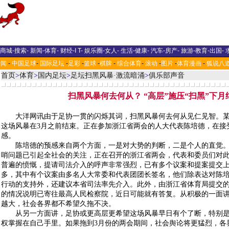
商城
-
搜索
-
新闻
-
体育
-
财经
-
I T
-
娱乐圈
-
女人
-
生活
-
健康
-
汽车
-
房产
-
旅游
-
教育
-
出国
-
新闻
-
中国足球
-
国际足坛
-
足彩
-
篮球
-
棋牌
-
综合体育
-
滚动
-
图片
-
体育漫画
-
狐说八
首页
>
体育
>
国内足坛
>
足坛扫黑风暴·激流暗涌
>
俱乐部声音
扫黑风暴何去何从？ “高层”施压“扫黑”下月
大洋网讯由于足协一贯的闪烁其词，扫黑风暴何去何从见仁见智。某
这场风暴在3月之前结束。正在参加浙江省两会的人大代表陈培德，在接
感。
陈培德的预感来自两个方面，一是对大势的判断，二是个人的直觉。
哨问题已引起全社会的关注，正在召开的浙江省两会，代表和委员们对
普遍的愤慨，提请司法介入的呼声非常强烈，已有多个议案和提案提交
多，其中有个议案由多名人大常委和代表团团长签名，他们除表达对陈
行动的支持外，还建议本省司法率先介入。此外，由浙江省体育局提交
的情况说明已寄往最高人民检察院，近日可能就有答复。从积极的一面
越大，社会各界都不希望久拖不决。
从另一方面讲，足协或更高层更希望这场风暴早日有个了断，特别是
权掌握在自己手里。如果拖到3月份的两会期间，社会舆论将更猛烈，各