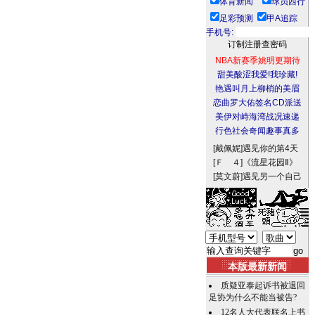
体育新闻
球员西行
足彩预测
甲A追踪
手机号:
NBA新赛季姚明更期待
甜美酸涩我爱!我珍藏!
艳遇叫月上柳梢的美眉
恋曲罗大佑签名CD派送
美伊对峙海湾战况速递
行色社会奇闻趣事真多
[戴佩妮]
遇见你的第4天
[Ｆ ４]
《流星花园Ⅱ》
[莫文蔚]
遇见另一个自己
本版最新新闻
质疑亚泰起诉书被退回
足协为什么不能当被告?
12名人大代表联名上书