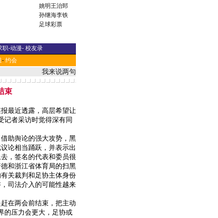
姚明
王治郅
孙继海
李铁
足球彩票
求职
-
动漫
-
校友录
道
-
约会
我来说两句
结束
报最近透露，高层希望让
受记者采访时觉得深有同
借助舆论的强大攻势，黑
此议论相当踊跃，并表示出
上去，签名的代表和委员很
培德和浙江省体育局的扫黑
的有关裁判和足协主体身份
讲，司法介入的可能性越来
赶在两会前结束，把主动
界的压力会更大，足协或