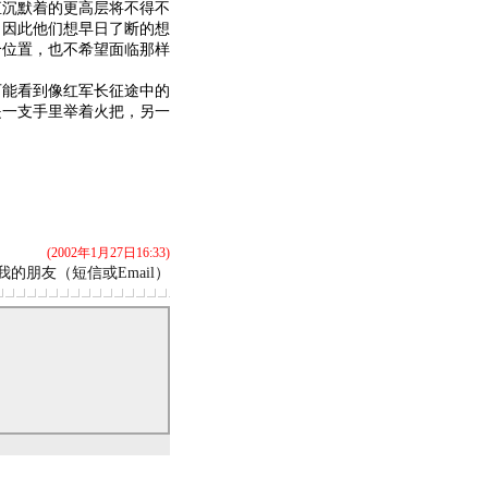
直沉默着的更高层将不得不
，因此他们想早日了断的想
个位置，也不希望面临那样
能看到像红军长征途中的
是一支手里举着火把，另一
(2002年1月27日16:33)
我的朋友（短信或Email）