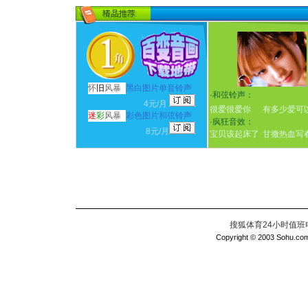
怀
旧
风暴
黑白图片单音铃声
·
和弦铃声：
4元/月
很爱很爱你
有多少爱可
迷
彩
风暴
彩色图片和弦铃声
·
疯狂音效：
8元/月
宝贝该起床了
甘撒热血写
搜狐体育24小时值班电话：
Copyright © 2003 Sohu.com I