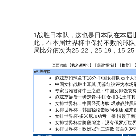
1战胜日本队，这也是日本队在本届
此，在本届世界杯中保持不败的球队
局比分依次为25-22，25-19，15-2
页面功能 【
我来说两句
】【
我要“揪”错
】【
推荐
】
■
相关连接
赵蕊蕊扣球拿下18分-中国女排队员个人
中国女排战胜土耳其 周苏红被评为本场
专家吕雅君评中土之战：中国女排强攻
赵蕊蕊最后一锤定音-中国女排3-1土耳
女排世界杯：中国经受考验 艰难战胜黑
女排世界杯－韩国轻松击败阿根廷 迎来
女排世界杯-多米尼加功亏一篑 惜败于南
女排世界杯首阶段综述：没有俄罗斯世
女排世界杯：欧洲冠军三连败 波兰0-3