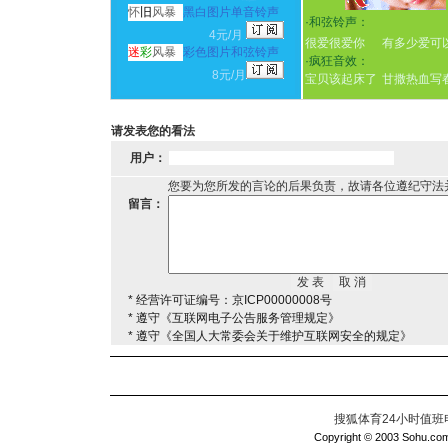
怀
旧
风暴
黑白图片单音铃声
·
和弦铃声：
4元/月
很爱很爱你
有多少爱可
迷
彩
风暴
彩色图片和弦铃声
·
疯狂音效：
8元/月
宝贝该起床了
甘撒热血写
请发表您的看法
用户：
您要为您所发的言论的后果负责，故请各位遵纪守法
留言：
* 经营许可证编号：京ICP00000008号
* 遵守《互联网电子公告服务管理规定》
* 遵守《全国人大常委会关于维护互联网安全的规定》
搜狐体育24小时值班电话：
Copyright © 2003 Sohu.com I