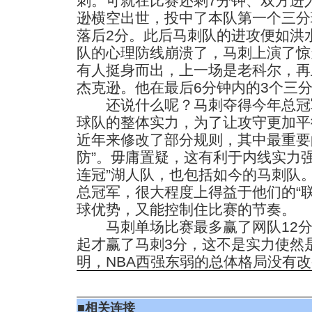
刺。可就在比赛还剩7分钟、双方进
逊横空出世，投中了本队第一个三分球
落后2分。此后马刺队的进攻便如洪
队的心理防线崩溃了，马刺上演了惊
有人挺身而出，上一场是老科尔，再
杰克逊。他在最后6分钟内的3个三分
还说什么呢？马刺夺得今年总冠
球队的整体实力，为了让攻守更加平
近年来修改了部分规则，其中最重要
防”。毋庸置疑，这有利于内线实力
连冠”湖人队，也包括如今的马刺队
总冠军，很大程度上得益于他们的“
球优势，又能控制住比赛的节奏。
马刺单场比赛最多赢了网队12分
起才赢了马刺3分，这不是实力使然
明，NBA西强东弱的总体格局没有改
■
相关连接