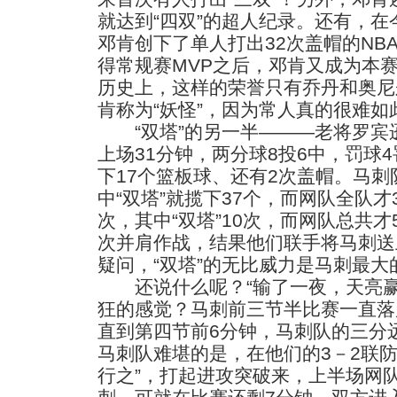
就达到“四双”的超人纪录。还有，在
邓肯创下了单人打出32次盖帽的NB
得常规赛MVP之后，邓肯又成为本赛
历史上，这样的荣誉只有乔丹和奥尼
肯称为“妖怪”，因为常人真的很难如此
“双塔”的另一半———老将罗宾逊
上场31分钟，两分球8投6中，罚球4
下17个篮板球、还有2次盖帽。马刺
中“双塔”就揽下37个，而网队全队才
次，其中“双塔”10次，而网队总共才
次并肩作战，结果他们联手将马刺送
疑问，“双塔”的无比威力是马刺最大
还说什么呢？“输了一夜，天亮赢
狂的感觉？马刺前三节半比赛一直落
直到第四节前6分钟，马刺队的三分
马刺队难堪的是，在他们的3－2联
行之”，打起进攻突破来，上半场网