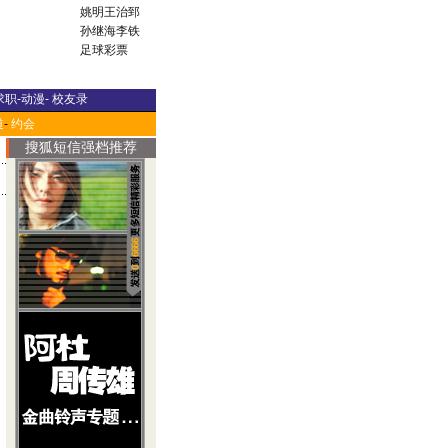
姚明
王治郅
孙继海
李铁
足球彩票
求职
-
动漫
-
校友录
道
-
约会
搜狐短信强档推荐