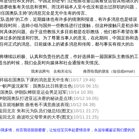
终是信任和支持的。中国足协还专门让他留在釜山观看亚运会其他场次的
选赛收集有关信息和资料。而沈祥福本人至今也没有提出过辞职的问题，
担任国奥队主帅”的消息完全是无中生有的传言。
队选帅”的工作，近期媒体也有许多的猜测和报道，有许多消息也是错误
前段时间，选帅小组与国外一些教练进行过接触，但这种接触只是初步和
何具体的问题。由于这些教练大多目前都是在职教练，他们都不希望在事
体过多的报道和打扰。为了尊重当事人的意见，在此期间，中国足协和选
任何正式的消息。日前媒体上的诸多消息和传闻，都与事实有很大的出
继续以积极、认真和负责任的态度，作好选择新一届国家队主教练的工
到适当的时候，我们会及时向媒体和社会通报有关情况。
我来说两句
去相关论坛
推荐给我的朋友（短信或email）
沈祥福在国奥队下课的消息是无中生有
(10/17 19:46)
一帜声援沈家军：国奥队比日韩更出色
(10/16 06:15)
本国奥队 伊朗队蝉联亚运会男足冠军
(10/14 10:38)
伊朗国奥队打进亚运决赛的秘诀是点球
(10/12 16:05)
返京就地解散 曲爸爸不满意曲波表现
(10/12 04:38)
返回北京 朱和元为队员们做总结(图文)
(10/11 21:27)
返回北京 曲波吃父母带来的大枣(图文)
(10/11 21:25)
你我多情，你言我语甜甜蜜蜜，让短信宝贝串起爱情语录，永远珍藏鉴证我们爱的历