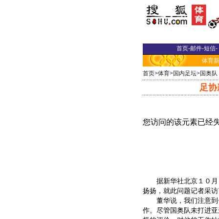
首页
-
邮件
-
短信
-
体育
首页
>
体育
>
国内足坛
>
国奥队
足协
据新华社北京１０月１
扬扬，就此问题记者采访
董华说，我们注意到一
作。尽管国奥队未打进亚