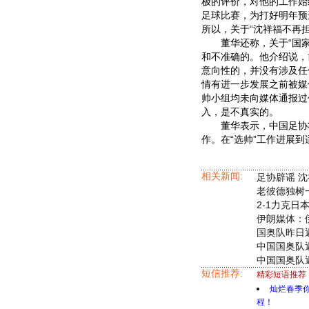
极的评价，对他的工作始
足球比赛，为打好明年预
所以，关于“沈祥福不再
董华还称，关于“国家
和不准确的。他介绍说，
意向性的，并没有涉及任
情有进一步发展之前被媒
帅小组均未向媒体通报过
入，是不真实的。
董华表示，中国足协将
作。在“选帅”工作进展
相关新闻:
足协辟谣 
老彼德独树
2-1力克日
伊朗媒体：
国奥队昨日
中国国奥队
中国国奥队
短信推荐:
精彩短语推荐
灿烂春季
程！