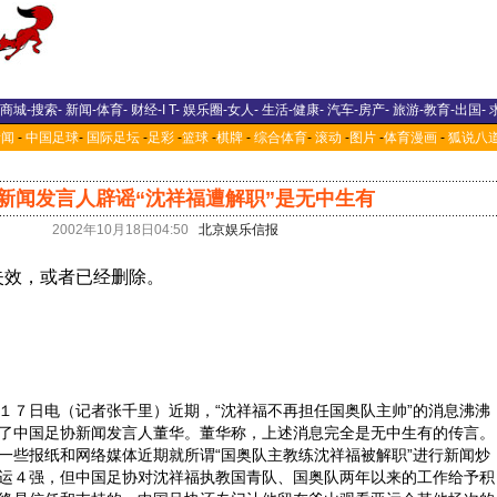
商城
-
搜索
-
新闻
-
体育
-
财经
-
I T
-
娱乐圈
-
女人
-
生活
-
健康
-
汽车
-
房产
-
旅游
-
教育
-
出国
-
新闻
-
中国足球
-
国际足坛
-
足彩
-
篮球
-
棋牌
-
综合体育
-
滚动
-
图片
-
体育漫画
-
狐说八
新闻发言人辟谣“沈祥福遭解职”是无中生有
2002年10月18日04:50
北京娱乐信报
７日电（记者张千里）近期，“沈祥福不再担任国奥队主帅”的消息沸沸
了中国足协新闻发言人董华。董华称，上述消息完全是无中生有的传言。
些报纸和网络媒体近期就所谓“国奥队主教练沈祥福被解职”进行新闻炒
运４强，但中国足协对沈祥福执教国青队、国奥队两年以来的工作给予积