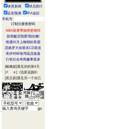
体育新闻
球员西行
足彩预测
甲A追踪
手机号:
NBA新赛季姚明更期待
甜美酸涩我爱!我珍藏!
艳遇叫月上柳梢的美眉
恋曲罗大佑签名CD派送
美伊对峙海湾战况速递
行色社会奇闻趣事真多
[戴佩妮]
遇见你的第4天
[Ｆ ４]
《流星花园Ⅱ》
[莫文蔚]
遇见另一个自己