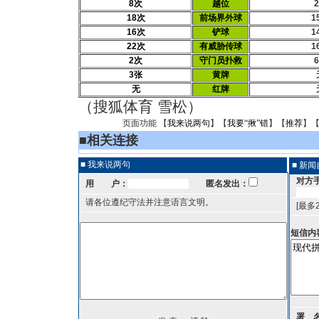
8次
越位
18次
前场界外球
1
16次
铲球
1
22次
有威胁传球
1
2次
守门员扑救
3张
黄牌
无
红牌
（搜狐体育 雪松）
页面功能 【
我来说两句
】【
我要“揪”错
】【
推荐
】
■
相关连接
■ 我来说两句
■ 新
对方
用 户：
匿名发出：
请各位遵纪守法并注意语言文明。
[最多
短信内
署 