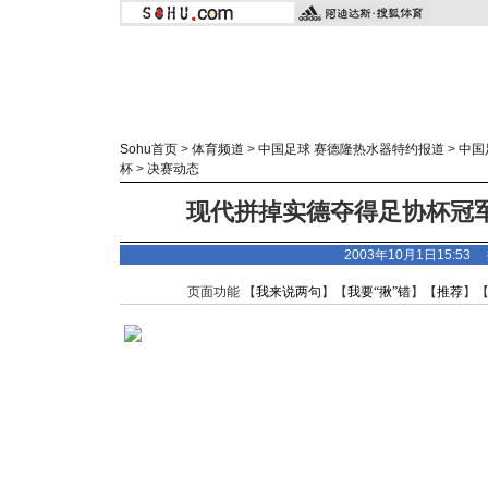
Sohu首页
>
体育频道
>
中国足球 赛德隆热水器特约报道
>
中国
杯
>
决赛动态
现代拼掉实德夺得足协杯冠军
2003年10月1日15:53
页面功能 【
我来说两句
】【
我要“揪”错
】【
推荐
】