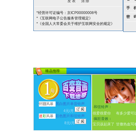
手 
*经营许可证编号：京ICP00000008号
密 
*《互联网电子公告服务管理规定》
*《全国人大常委会关于维护互联网安全的规定》
怀
旧
风暴
黑白图片单音铃声
·
和弦铃声：
4元/月
很爱很爱你
有多少爱可
迷
彩
风暴
彩色图片和弦铃声
·
疯狂音效：
8元/月
宝贝该起床了
甘撒热血写