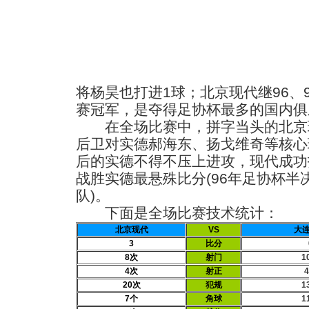
将杨昊也打进1球；北京现代继96、
赛冠军，是夺得足协杯最多的国内俱
在全场比赛中，拼字当头的北京
后卫对实德郝海东、扬戈维奇等核心
后的实德不得不压上进攻，现代成功
战胜实德最悬殊比分(96年足协杯半
队)。
下面是全场比赛技术统计：
北京现代
VS
大
3
比分
8次
射门
1
4次
射正
20次
犯规
1
7个
角球
1