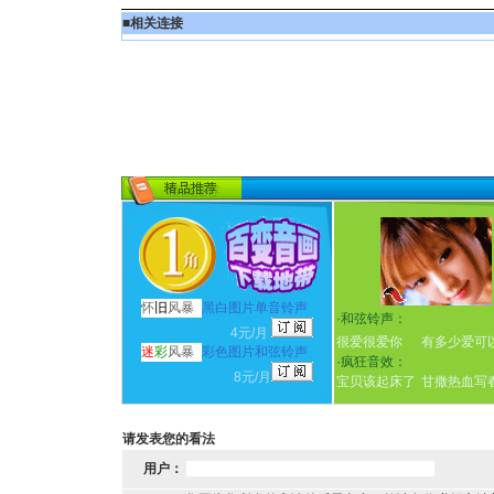
■
相关连接
怀
旧
风暴
黑白图片单音铃声
·
和弦铃声：
4元/月
很爱很爱你
有多少爱可
迷
彩
风暴
彩色图片和弦铃声
·
疯狂音效：
8元/月
宝贝该起床了
甘撒热血写
请发表您的看法
用户：