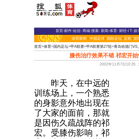
首页
-
邮件
-
短信
-
商城
-
搜索
-
新闻
-
体育
-
财经
-
I T
-
娱
体育新闻
-
中国足球
-
国际足坛
-
足彩
-
篮
首页
>
体育
>
国内足坛
>
甲A联赛
>
甲A联赛第27轮
>
青岛哈德门VS
膝伤治疗效果不错 祁宏开
2002年11月7日10:35
昨天，在中远的
训练场上，一个熟悉
的身影意外地出现在
了大家的面前，那就
是因伤久疏战阵的祁
宏。受膝伤影响，祁