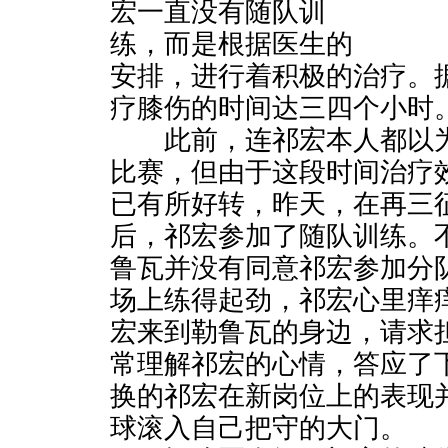
宏一直没有随队训
练，而是根据医生的
安排，进行着积极的治疗。
疗膝伤的时间达三四个小时
此前，连祁宏本人都以为
比赛，但由于这段时间治疗
已有所好转，昨天，在再三
后，祁宏参加了随队训练。
鲁瓦并没有同意祁宏参加分
场上练得起劲，祁宏心里痒
宏来到勒鲁瓦的身边，请求
常理解祁宏的心情，答应了
换的祁宏在新岗位上的表现
球滚入自己把守的大门。