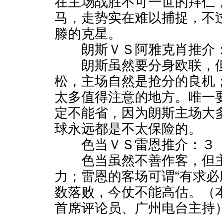
在主场战胜不可一世的拜仁
马，走势实在难以捕捉，不
滕的克星。
朗斯ＶＳ阿雅克肖推介
朗斯虽然要分身欧联，但
松，主场自然是抢分的良机
太多值得注意的地方。唯一要
定不能省，因为朗斯主场大
球永远都是不太保险的。
色当ＶＳ雷恩推介：３
色当虽然不善作客，但主
力；雷恩的客场可谓“有求必
数落败，今仗不能高估。（
首席评论员、广州电台主持