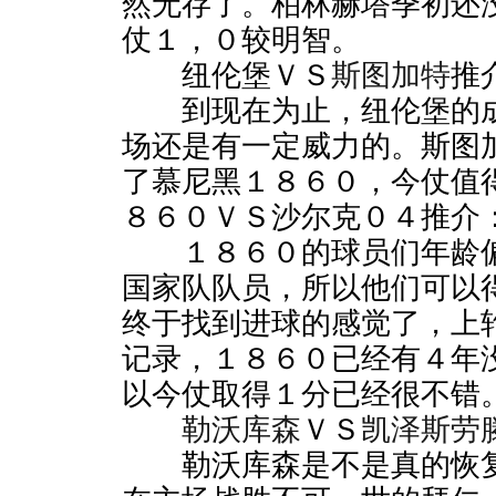
然无存了。柏林赫塔季初还
仗１，０较明智。
纽伦堡ＶＳ
斯图加特
推
到现在为止，纽伦堡的成
场还是有一定威力的。斯图
了慕尼黑１８６０，今仗值
８６０ＶＳ沙尔克０４推介
１８６０的球员们年龄偏
国家队队员，所以他们可以
终于找到进球的感觉了，上
记录，１８６０已经有４年
以今仗取得１分已经很不错
勒沃库森
ＶＳ
凯泽斯劳
勒沃库森是不是真的恢复