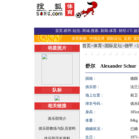
首页
-
邮件
-
短信
-
商城
-
搜索
-
新闻
-
体育
-
财经
-
I T
-
娱
体育新闻
-
中国足球
-
国际足坛
-
足彩
-
篮
首页
>
体育
>
国际足坛
>
德甲
>
明星照片
舒尔 Alexander Schur
国籍：
德国 
俱乐部：
法兰克
队标
场上位置：
前卫
球衣号码：
俱乐
相关链接
身高：
185c
俱乐部简介
体重：
84kg
俱乐部教练与队员资料
婚姻状况：
已婚
生日：
1971-
俱乐部历史资料