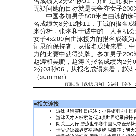
名成绩为2分24秒01，齐晖是此项
无疑问她的目标就是去争夺女子200
中国参加男子800米自由泳的选
名成绩为8分12秒11，于诚的报名成
来分析，张琳和于诚中的一人有机会
女子4x200自由泳接力的报名成绩为
记录的保持者，从报名成绩来看，中国
力的比赛中获得奖牌。参加男子20
赵涛和吴鹏，赵涛的报名成绩为2分0
2分03秒06，从报名成绩来看，赵
（summer）
页面功能 【
我来说两句
】【
推荐
】【字体：
■
相关连接
游泳世锦赛昨日综述：小将杨雨为中国
游泳天才叫板索普-记3项世界纪录保持
闯关三人行-游泳世锦赛中国队夺金形势
世界游泳锦标赛夺得铜牌 周雅菲：我大