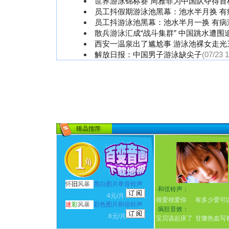
世界游泳锦标赛 周雅菲为中国队夺得首
员工抖假期游泳池黑幕：池水半月换 有
员工抖游泳池黑幕：池水半月一换 有病
散兵游泳汇成“战斗集群” 中国跳水遭围
西安一温泉出了尴尬事 游泳池裸女走光
解放日报：中国男子游泳缺尖子
(07/23 
怀
旧
风暴
黑白图片单音铃声
·
和弦铃声：
4元/月
很爱很爱你
有多少爱可
迷
彩
风暴
彩色图片和弦铃声
·
疯狂音效：
8元/月
宝贝该起床了
甘撒热血写