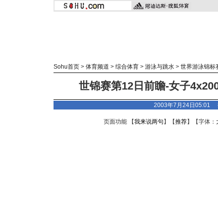
Sohu首页
>
体育频道
>
综合体育
>
游泳与跳水
>
世界游泳锦标
世锦赛第12日前瞻-女子4x2
2003年7月24日05:01
页面功能 【
我来说两句
】【
推荐
】【字体：