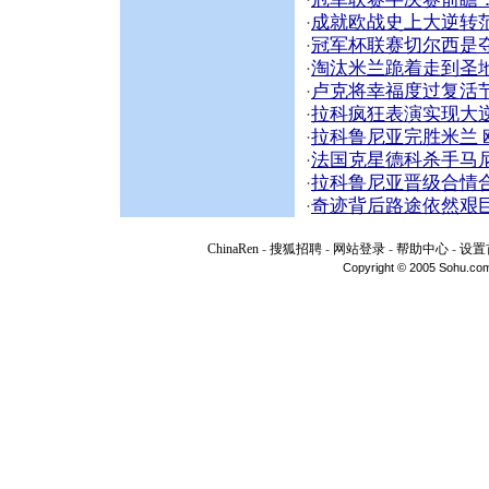
·
成就欧战史上大逆转范
·
冠军杯联赛切尔西是
·
淘汰米兰跪着走到圣
·
卢克将幸福度过复活
·
拉科疯狂表演实现大
·
拉科鲁尼亚完胜米兰
·
法国克星德科杀手马
·
拉科鲁尼亚晋级合情
·
奇迹背后路途依然艰
·
ChinaRen
-
搜狐招聘
-
网站登录
-
帮助中心
-
设置
Copyright © 2005 Sohu.com I