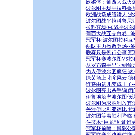
欧媒体：葡西大战火
·
波尔图主场平拉科鲁
·
欧洲战场成绩骄人 波
·
波尔图战平拉科鲁尼
·
拉科客场0-0战平波
·
葡西大战互交白卷--
·
冠军杯:波尔图拉科互
·
两队主力悉数登场--
·
联赛只是例行公事 
·
冠军杯赛波尔图VS拉
·
从罗布森手里学到领
·
为入侵波尔图疯狂 
·
绿茵场上叱咤风云 德
·
谁将由贫儿变成王子-
·
波尔图亮出杀手锏 闭门
·
伊鲁埃塔率波尔图低
·
波尔图为求胜利放弃
·
关注伊比利亚德比 
·
波尔图等着胜利降临
·
斗技术“巨龙”见证谁
·
冠军杯前瞻：博彩公
·
冠军联赛半决赛前瞻