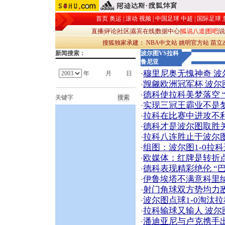
首页
奥运
|
滚动
视频
|
中国足球
中超
|
国际足球
直播
|
评论
|
社区
|
嘉宾在线
|
数据中心
|
狐说八道
|
图吧
|
说
搜狐独家承建：
NBA中文站
姚明官方站
苗立
新闻搜索：
波尔图VS拉科
鲁尼亚
穆里尼奥无愧神奇 波
年
月
日
·
觊觎欧洲冠军杯 波尔
·
德科使拉科美梦落空 
·
关键字
实现三冠王霸业不是梦
·
拉科在比赛中进攻不利
·
德科才是波尔图取胜
·
拉科八连胜止于波尔
·
组图：波尔图1-0拉
·
欧媒体：红牌是转折
·
德科表现精彩绝伦 “
·
伊鲁埃塔不满意科里纳
·
射门角球双方势均力
·
波尔图点球1-0淘汰
·
拉科输球又输人 波尔
·
潘迪亚尼与卢克携手
·