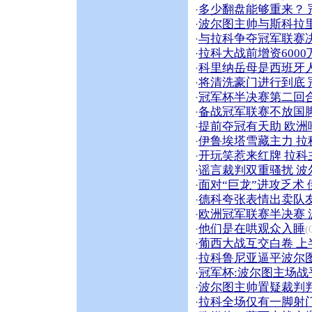
多少翻盘能够重来？
·
波尔图主帅与斯科拉
·
与拉科争夺冠军联赛
·
拉科大战前增资600
·
科里纳岳母是西班牙人
·
将清洗豪门进行到底
·
冠军杯半决赛第二回
·
备战冠军联赛不放国
·
提前夺冠有天助 欧洲
·
伊鲁埃塔雪藏主力 
·
开玩笑惹来红牌 拉
·
谣言裁判双重骚扰 
·
面对“巨龙”进攻乏术
·
德科夸张表情出卖队
·
欧洲冠军联赛半决赛
·
他们是在哄观众入睡
·
(
葡西大战互交白卷 
·
拉科鲁尼亚逼平波尔图
·
冠军杯:波尔图主场战
·
波尔图主帅置疑裁判
·
拉科全场仅有一脚射门
·