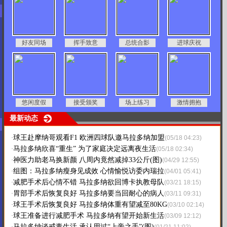
好友同场
挥手致意
总统合影
进球庆祝
悠闲度假
接受颁奖
场上练习
激情拥抱
最新动态
球王赴摩纳哥观看F1 欧洲四球队邀马拉多纳加盟
·
(05/18 04:23)
马拉多纳欣喜“重生” 为了家庭决定远离夜生活
·
(05/18 02:34)
神医力助老马换新颜 八周内竟然减掉33公斤(图)
·
(04/29 12:55)
组图：马拉多纳瘦身见成效 心情愉悦访委内瑞拉
·
(04/01 05:41)
减肥手术后心情不错 马拉多纳欲回博卡执教母队
·
(03/21 18:15)
胃部手术后恢复良好 马拉多纳要当回耐心的病人
·
(03/11 09:31)
球王手术后恢复良好 马拉多纳体重有望减至80KG
·
(03/10 02:14)
球王准备进行减肥手术 马拉多纳有望开始新生活
·
(03/09 12:12)
马拉多纳谈戒毒生活 承认用过“上帝之手”(图)