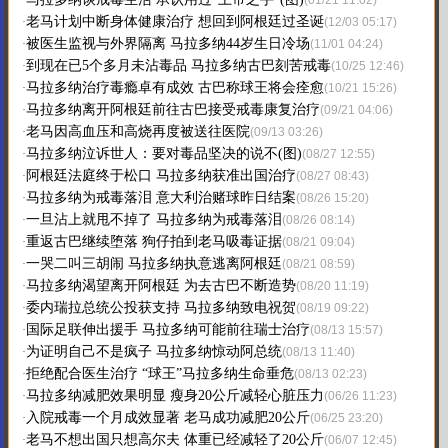
·
(01/21 11:02)
老马计划中断身体健康治疗 想回到阿根廷过圣诞
·
(12/03 05:17)
被医生监视与外界隔离 马拉多纳44岁生日冷场
·
(11/01 04:24)
到现在已5个多月未沾毒品 马拉多纳古巴刻苦戒毒
·
(10/25 12:46)
马拉多纳治疗毒瘾卓有成效 古巴称球王将会痊愈
·
(10/21 15:26)
马拉多纳离开阿根廷前往古巴接受戒毒康复治疗
·
(09/21 04:06)
老马因高血压和高烧再度被送往医院
·
(09/13 03:26)
马拉多纳泣诉世人：要对毒品坚决的说不(图)
·
(08/27 12:55)
阿根廷法庭终于松口 马拉多纳获准出国治疗
·
(08/27 08:43)
马拉多纳为戒毒落泪 意大利治赌球昨日结案
·
(08/26 15:20)
一旦沾上就甩不掉了 马拉多纳为戒毒落泪
·
(08/26 08:14)
重返古巴继续堕落 狗仔拍到老马吸毒证据
·
(08/21 09:04)
一哭二叫三胡闹 马拉多纳执意逃离阿根廷
·
(08/21 08:59)
马拉多纳渴望离开阿根廷 为去古巴不断造势
·
(08/20 11:19)
委内瑞拉总统公投获支持 马拉多纳致电祝贺
·
(08/19 09:22)
国际足联伸出援手 马拉多纳可能前往瑞士治疗
·
(08/13 15:57)
为证明自己不是疯子 马拉多纳惊动阿总统
·
(08/13 11:40)
拒绝配合医生治疗 “球王”马拉多纳生命垂危
·
(08/13 02:23)
马拉多纳减肥效果明显 瘦身20公斤减轻心脏压力
·
(06/26 11:23)
入院戒毒一个月成效显著 老马成功减肥20公斤
·
(06/25 23:20)
老马不想出国只想高尔夫 体重已经减轻了20公斤
·
(06/07 12:45)