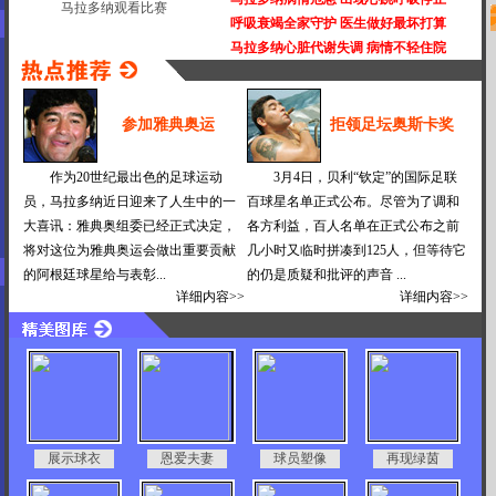
马拉多纳观看比赛
呼吸衰竭全家守护 医生做好最坏打算
马拉多纳心脏代谢失调 病情不轻住院
参加雅典奥运
拒领足坛奥斯卡奖
作为20世纪最出色的足球运动
3月4日，贝利“钦定”的国际足联
员，马拉多纳近日迎来了人生中的一
百球星名单正式公布。尽管为了调和
大喜讯：雅典奥组委已经正式决定，
各方利益，百人名单在正式公布之前
将对这位为雅典奥运会做出重要贡献
几小时又临时拼凑到125人，但等待它
的阿根廷球星给与表彰...
的仍是质疑和批评的声音 ...
详细内容>>
详细内容>>
展示球衣
恩爱夫妻
球员塑像
再现绿茵