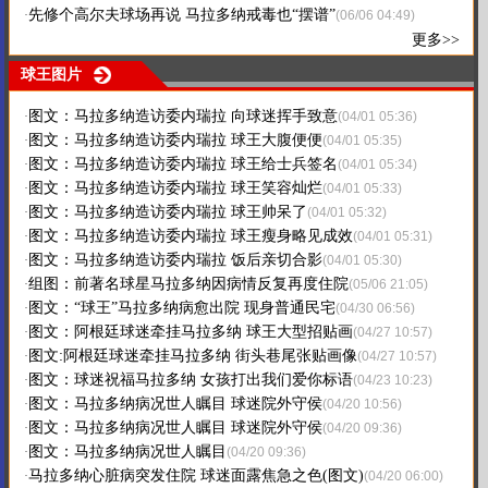
先修个高尔夫球场再说 马拉多纳戒毒也“摆谱”
·
(06/06 04:49)
更多>>
球王图片
图文：马拉多纳造访委内瑞拉 向球迷挥手致意
·
(04/01 05:36)
图文：马拉多纳造访委内瑞拉 球王大腹便便
·
(04/01 05:35)
图文：马拉多纳造访委内瑞拉 球王给士兵签名
·
(04/01 05:34)
图文：马拉多纳造访委内瑞拉 球王笑容灿烂
·
(04/01 05:33)
图文：马拉多纳造访委内瑞拉 球王帅呆了
·
(04/01 05:32)
图文：马拉多纳造访委内瑞拉 球王瘦身略见成效
·
(04/01 05:31)
图文：马拉多纳造访委内瑞拉 饭后亲切合影
·
(04/01 05:30)
组图：前著名球星马拉多纳因病情反复再度住院
·
(05/06 21:05)
图文：“球王”马拉多纳病愈出院 现身普通民宅
·
(04/30 06:56)
图文：阿根廷球迷牵挂马拉多纳 球王大型招贴画
·
(04/27 10:57)
图文:阿根廷球迷牵挂马拉多纳 街头巷尾张贴画像
·
(04/27 10:57)
图文：球迷祝福马拉多纳 女孩打出我们爱你标语
·
(04/23 10:23)
图文：马拉多纳病况世人瞩目 球迷院外守侯
·
(04/20 10:56)
图文：马拉多纳病况世人瞩目 球迷院外守侯
·
(04/20 09:36)
图文：马拉多纳病况世人瞩目
·
(04/20 09:36)
马拉多纳心脏病突发住院 球迷面露焦急之色(图文)
·
(04/20 06:00)