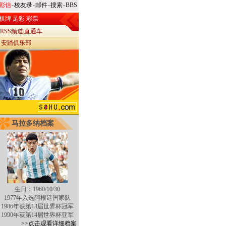
彩信
-
校友录
-
邮件
-
搜索
-
BBS
棋牌
足彩
彩票
RSS频道
|
直通车
|
安踏俱乐部
马拉多纳档案
生日：1960/10/30
1977年入选阿根廷国家队
1986年获第13届世界杯冠军
1990年获第14届世界杯亚军
>>点击观看详细档案