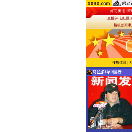
首页
奥运
|
滚
直播
|
评论
|
社区
|
搜狐独家
搜狐体育
|
马拉多纳中国行