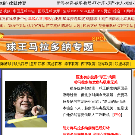
新闻
-
体育
-
娱乐
-
财经
-
IT
-
汽车
-
房产
-
女人
-
短信
-
动
视频
|
中国足球
中超
|
国际足球
意甲
|
篮球
NBA
NBA直播
CBA
男篮
|
综合
F1
网球
嘉宾在线
|
数据中心
|
狐说八道
|
图吧
|
说吧
|
明星库
|
专题库
|
游戏
|
篮球社团
|
在线阅读
|
北京奥运
|
承建：
NBA中文站
姚明官方站
苗立杰站
陈涛站
大超
|
F1官方站
英美车队站
GT中文站
国际足球
|
球员西行
|
意甲联赛
|
英超联赛
|
德甲联赛
|
西甲联赛
|
冠军联赛
|
联盟杯赛
|
医生初步披露“球王”病因
称马拉多纳发病与吸毒无关
很多媒体都猜测，球王的发病原因是
吸毒过量，但北京时间今天凌晨，负责马
拉多纳的主治医生宣称：“迭戈的病情基
本稳定下来，起病因与毒品无关，但是现
在他仍然需要借助人工呼吸机...[
评论
]
院方称马拉多纳病情已经好转
马拉多纳病情危急 出现心跳呼吸停止