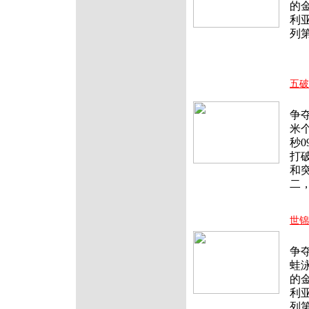
的
利亚
列
五破
北
争
米
秒
打
和突
二
世锦
北
争
蛙
的
利亚
列