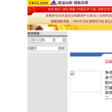
首页
奥运
|
滚动
视频
|
中国足球
中超
|
国际足球
直播
|
评论
|
社区
|
嘉宾在线
|
数据中心
|
狐说八道
|
图吧
|
说
搜狐独家承建：
NBA中文站
姚明官方站
苗立
新闻搜索：
年
月
日
关键字
五项
北
争
米
秒
打
和突
二