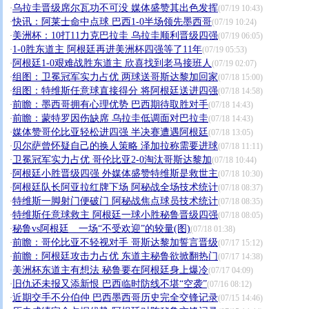
乌拉圭晋级席尔瓦功不可没 媒体盛赞其出色发挥
·
(07/19 10:43)
快讯：阿莱士命中点球 巴西1-0半场领先墨西哥
·
(07/19 10:24)
美洲杯：10打11力克巴拉圭 乌拉圭顺利晋级四强
·
(07/19 06:05)
1-0胜东道主 阿根廷再进美洲杯四强等了11年
·
(07/19 05:53)
阿根廷1-0艰难战胜东道主 欣喜找到老马接班人
·
(07/19 02:07)
组图：卫冕冠军实力占优 两球送哥斯达黎加回家
·
(07/18 15:00)
组图：特维斯任意球直接得分 将阿根廷送进四强
·
(07/18 14:58)
前瞻：墨西哥拥有心理优势 巴西期待取胜对手
·
(07/18 14:43)
前瞻：蒙特罗因伤缺席 乌拉圭低调面对巴拉圭
·
(07/18 14:43)
媒体赞哥伦比亚轻松进四强 半决赛遭遇阿根廷
·
(07/18 13:05)
贝尔萨曾怀疑自己的换人策略 泽加拉称需要进球
·
(07/18 11:11)
卫冕冠军实力占优 哥伦比亚2-0淘汰哥斯达黎加
·
(07/18 10:44)
阿根廷小胜晋级四强 外媒体盛赞特维斯是救世主
·
(07/18 10:30)
阿根廷队长阿亚拉红牌下场 阿秘战全场技术统计
·
(07/18 08:37)
特维斯一脚射门便破门 阿秘战焦点球员技术统计
·
(07/18 08:35)
特维斯任意球救主 阿根廷一球小胜秘鲁晋级四强
·
(07/18 08:05)
秘鲁vs阿根廷 一场“不受欢迎”的较量(图)
·
(07/18 01:38)
前瞻：哥伦比亚不轻视对手 哥斯达黎加誓言晋级
·
(07/17 15:12)
前瞻：阿根廷攻击力占优 东道主秘鲁欲掀翻热门
·
(07/17 14:38)
美洲杯东道主有想法 秘鲁要在阿根廷身上爆冷
·
(07/17 04:09)
旧仇还未报又添新恨 巴西临时防线不堪“空袭”
·
(07/16 08:12)
近期交手不分伯仲 巴西墨西哥历史完全交锋记录
·
(07/15 14:46)