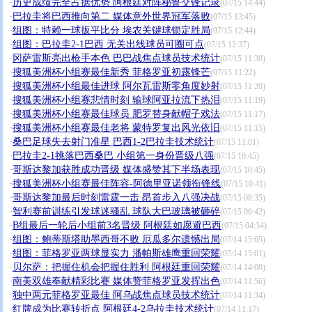
历史成绩完全占据优势 阿根廷对阵秘鲁交锋记录
·
(07/15 14:44)
巴拉圭将巴西推向第二 媒体意外世界冠军落败
·
(07/15 13:45)
组图：特赖一球扳平比分 埃农关键球锁定胜局
·
(07/15 12:44)
组图：巴拉圭2-1巴西 无关出线球员可圈可点
·
(07/15 12:37)
冈萨雷斯亮出枪手本色 巴巴战焦点球员技术统计
·
(07/15 11:38)
搜狐美洲杯小组赛最佳新秀 菲格罗亚初露锋芒
·
(07/15 11:22)
搜狐美洲杯小组最佳进球 阿尔瓦雷斯零角度妙射
·
(07/15 11:20)
搜狐美洲杯小组赛悲情时刻 输球阿亚拉流下热泪
·
(07/15 11:19)
搜狐美洲杯小组赛最佳球员 肥罗替身献帽子戏法
·
(07/15 11:17)
搜狐美洲杯小组赛最佳老将 蒙特罗复出风光依旧
·
(07/15 11:15)
桑巴足球失去射门准星 巴西1-2巴拉圭技术统计
·
(07/15 11:01)
巴拉圭2-1挑落巴西桑巴 小组第一身份晋级八强
·
(07/15 10:45)
哥斯达黎加获胜成功晋级 媒体盛赞其下半场表现
·
(07/15 10:45)
搜狐美洲杯小组赛最佳阵容-阿德里亚诺领衔锋线
·
(07/15 10:41)
哥斯达黎加最后时刻雷霆一击 昂首步入八强决战
·
(07/15 08:35)
智利赛前训练引发球迷骚乱 球队大巴玻璃被砸碎
·
(07/15 06:42)
B组最后一轮后小组前3名晋级 阿根廷如愿避巴西
·
(07/15 04:34)
组图：鲍蒂斯塔助墨西哥不败 厄瓜多尔遗憾出局
·
(07/14 15:05)
组图：菲格罗亚两球显实力 潘帕斯雄鹰重回荣耀
·
(07/14 15:01)
贝尔萨：把握住机会把握住胜利 阿根廷重回荣耀
·
(07/14 14:08)
南美双雄奉献精彩比赛 媒体赞菲格罗亚发挥出色
·
(07/14 11:56)
独中两元菲格罗亚最佳 阿乌战焦点球员技术统计
·
(07/14 11:34)
红牌成为比赛转折点 阿根廷4-2乌拉圭技术统计
·
(07/14 11:17)