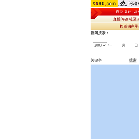
首页
奥运
|
滚
直播
|
评论
|
社区
|
搜狐独家
新闻搜索：
年
月
日
关键字