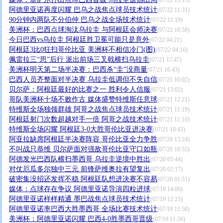
·
(07/22 13:15)
阿德里亚诺再度闪耀 巴乌之战焦点球员技术统计
·
(07/22 11:31)
90分钟内两队不分伯仲 巴乌之战全场技术统计
·
(07/22 11:19)
美洲杯：巴西点球淘汰乌拉圭 与阿根廷会师决赛
·
(07/22 10:58)
今日巴西vs乌拉圭 阿根廷胜卫冕可能只是意外
·
(07/22 04:21)
阿根廷3比0狂扫哥伦比亚 美洲杯不相信冷门(图)
·
(07/22 04:16)
佩雷拉三“思”后行 派出前场三叉戟横扫乌拉圭
·
(07/21 17:47)
美洲杯明天第二场半决赛：巴西杀“圭”没商量
·
(07/21 16:43)
巴西人员齐整面对半决赛 乌拉圭低调但不失自信
·
(07/21 16:02)
贝尔萨：阿根廷最好的比赛之一 胜利令人信服
·
(07/21 13:02)
哥队美洲杯十场不败作古 媒体盛赞特维斯任意球
·
(07/21 12:21)
特维斯全场独领群雄 阿哥之战焦点球员技术统计
·
(07/21 11:19)
阿根廷射门次数超越对手一倍 阿哥之战技术统计
·
(07/21 11:10)
特维斯全场闪耀 阿根廷3-0大胜哥伦比亚进决赛
·
(07/21 10:43)
阿亚拉缺席阿根廷半决赛阵容 哥伦比亚全力争胜
·
(07/20 15:24)
不叫战只恭维 贝尔萨面对强敌哥伦比亚守口如瓶
·
(07/20 10:55)
阿德发光巴西队横扫墨西哥 乌拉圭逆境中胜出
·
(07/20 05:44)
对仗厄瓜多尔独中三元 前锋萨维奥拉有望复出
·
(07/20 02:17)
破密集没招还发挥不稳 阿根廷队想进决赛不容易
·
(07/20 01:51)
媒体：点球存在争议 阿德里亚诺导演四粒进球
·
(07/19 14:06)
阿德里亚诺样样精通 墨巴战焦点球员技术统计
·
(07/19 12:23)
阿德里亚诺率巴西大胜墨西哥 全场比赛技术统计
·
(07/19 11:58)
美洲杯：阿德里亚诺闪耀 巴西4-0胜墨西哥晋级
·
(07/19 11:26)