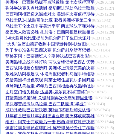
美洲杯：巴西终场扳平点球致胜 第七次获得冠军
·
(07/26 06:19)
弥补半决赛失点球遗憾 桑切斯进球助乌拉圭取胜
·
(07/25 13:27)
巴西和阿根廷迎来巅峰对决 美洲杯决赛值得期待
·
(07/25 12:20)
乌拉圭队2-1战胜哥伦比亚 获得美洲杯赛第三名
·
(07/25 10:42)
乌拉圭哥伦比亚争夺美洲季军 两支球队平和对待
·
(07/24 14:13)
桑巴无人敢言必胜 扎加洛：巴西阿根廷旗鼓相当
·
(07/24 12:28)
3-0大胜哥伦比亚提前为贝尔萨开了生日大派对
·
(07/23 11:52)
“大头”达历山德罗收到中国球迷特别礼物(图)
·
(07/23 11:47)
为了专心准备与巴西决赛 贝尔萨封杀所有记者
·
(07/23 11:45)
菲格罗阿：巴蒂接班人？期待决战巴西再出彩
·
(07/23 11:43)
美洲巅峰之战即将打响 两队交锋记录巴西占优势
·
(07/23 10:31)
巴西战阿根廷众望所归 美洲杯上演最完美的决赛
·
(07/23 10:14)
艰难采访阿根廷队 体坛周报记者利马握手特维斯
·
(07/23 10:02)
凭借美洲杯出色表现 阿莱士堵住里瓦尔多回归路
·
(07/23 09:57)
点球淘汰乌拉圭 45年后巴西阿根廷再战巅峰(图)
·
(07/23 07:43)
面对空门错失机会 达里奥-席尔瓦不得“善终”
·
(07/23 07:43)
打进美洲杯第6球 关键时刻再次依靠阿德里亚诺
·
(07/23 07:43)
半决赛苦战淘汰乌拉圭 巴西二队圆满“毕业”
·
(07/23 07:43)
成功扑救助巴西进决赛 英雄门将赛后却先认错
·
(07/23 07:43)
11年前是巴蒂11年后阿德里亚诺 美洲杯成就英雄
·
(07/23 03:49)
组图：阿莱士完成最后一击 巴西点球获胜进决赛
·
(07/22 15:44)
佩雷拉满意球员点球胜出 称赞球员经受住了考验
·
(07/22 13:15)
媒体：塞萨尔扑出点球巴西晋级 乌拉圭遗憾出局