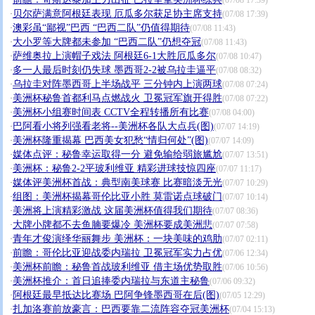
·
(07/08 17:39)
贝尔萨满意阿根廷表现 厄瓜多尔获足协主席支持
·
(07/08 17:39)
澳彩虽“鄙视”巴西 “巴西二队”仍值得期待
·
(07/08 11:43)
大小罗等大牌都未参加 “巴西二队”仍想夺冠
·
(07/08 11:43)
萨维奥拉上演帽子戏法 阿根廷6-1大胜厄瓜多尔
·
(07/08 10:47)
多一人最后时刻仍失球 墨西哥2-2被乌拉圭逼平
·
(07/08 08:32)
乌拉圭对阵墨西哥上半场战平 三分钟内上演两球
·
(07/08 07:24)
美洲杯秘鲁首都利马点燃战火 卫冕冠军旗开得胜
·
(07/08 07:22)
美洲杯小组赛时间表 CCTV全程转播所有比赛
·
(07/08 04:00)
巴阿看小将列强看老将--美洲杯各队大点兵(图)
·
(07/07 14:19)
美洲杯隆重揭幕 巴西美女犯愁“情归何处”(图)
·
(07/07 14:09)
媒体点评：秘鲁幸运取得一分 避免输给弱旅尴尬
·
(07/07 13:51)
美洲杯：秘鲁2-2平玻利维亚 精彩进球技惊四座
·
(07/07 11:17)
媒体评美洲杯首战：典型南美球赛 比赛暗淡无光
·
(07/07 10:29)
组图：美洲杯揭幕哥伦比亚小胜 莫雷诺点球破门
·
(07/07 10:14)
美洲将上演精彩激战 这届美洲杯值得我们期待
·
(07/07 08:36)
大牌小牌都不去鱼腩要爆冷 美洲杯要成美洲悲
·
(07/07 07:58)
青年才俊演绎华丽舞步 美洲杯：一块美味的鸡肋
·
(07/07 02:11)
前瞻：哥伦比亚迎战委内瑞拉 卫冕冠军实力占优
·
(07/06 12:34)
美洲杯前瞻：秘鲁首战玻利维亚 借主场优势取胜
·
(07/06 10:56)
美洲杯推介：首日追捧委内瑞拉与东道主秘鲁
·
(07/06 09:32)
阿根廷最早抵达比赛场 巴阿争锋墨西哥在后(图)
·
(07/05 12:29)
扎加洛赛前放豪言：巴西要靠二流阵容夺冠美洲杯
·
(07/04 15:13)