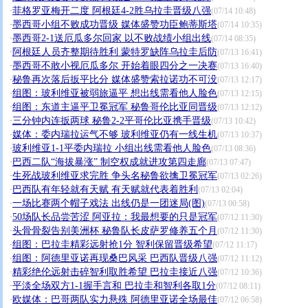
菲格罗亚梅开二度 阿根廷4-2胜乌拉圭晋级八强
·
(07/14 10:48)
墨西哥小组不败成功晋级 媒体盛赞功臣鲍蒂斯塔
·
(07/14 10:35)
墨西哥2-1送厄瓜多尔回家 以不败战绩小组出线
·
(07/14 08:35)
阿根廷人员齐整期待胜利 蒙特罗缺阵乌拉圭后防
·
(07/13 16:41)
墨西哥不敢小视厄瓜多尔 开始着眼四分之一决赛
·
(07/13 16:40)
秘鲁再次落后扳平比分 媒体盛赞索拉诺功不可没
·
(07/13 12:17)
组图：玻利维亚被弱旅逼平 想出线需看他人脸色
·
(07/13 12:15)
组图：东道主逼平卫冕冠军 秘鲁哥伦比亚同晋级
·
(07/13 12:12)
三分钟内连扳两球 秘鲁2-2平哥伦比亚携手晋级
·
(07/13 10:42)
媒体：委内瑞拉运气不够 玻利维亚仍有一线生机
·
(07/13 10:37)
玻利维亚1-1平委内瑞拉 小组出线需看他人脸色
·
(07/13 08:36)
巴西二队“海拔暴涨” 制空权成就进攻第四走廊
·
(07/13 07:47)
生死战玻利维亚求完胜 争头名秘鲁欲擒卫冕冠军
·
(07/13 02:26)
巴西队有年轻就有天赋 有天赋就代表着胜利
·
(07/13 02:04)
一场比赛两个帽子戏法 出线仍是一团迷局(图)
·
(07/13 00:58)
50场队长品尝苦涩 阿亚拉：我最想要的只是冠军
·
(07/12 11:30)
头骨骨裂告别美洲杯 秘鲁队长皮萨罗修养五个月
·
(07/12 11:30)
组图：巴拉圭精彩远射抢1分 智利保留晋级希望
·
(07/12 11:17)
组图：阿德里亚诺再现桑巴风采 巴西队晋级八强
·
(07/12 11:12)
精彩绝伦远射击碎智利取胜希望 巴拉圭接近八强
·
(07/12 10:36)
平淡全场双方1-1握手言和 巴拉圭和智利各取1分
·
(07/12 08:11)
欧媒体：巴哥两队实力悬殊 阿德里亚诺全场最佳
·
(07/12 06:58)