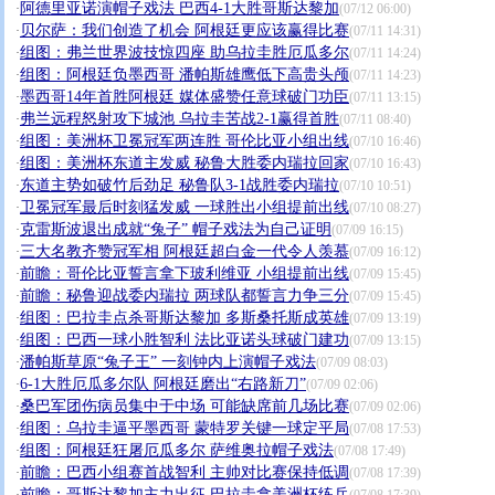
阿德里亚诺演帽子戏法 巴西4-1大胜哥斯达黎加
·
(07/12 06:00)
贝尔萨：我们创造了机会 阿根廷更应该赢得比赛
·
(07/11 14:31)
组图：弗兰世界波技惊四座 助乌拉圭胜厄瓜多尔
·
(07/11 14:24)
组图：阿根廷负墨西哥 潘帕斯雄鹰低下高贵头颅
·
(07/11 14:23)
墨西哥14年首胜阿根廷 媒体盛赞任意球破门功臣
·
(07/11 13:15)
弗兰远程怒射攻下城池 乌拉圭苦战2-1赢得首胜
·
(07/11 08:40)
组图：美洲杯卫冕冠军两连胜 哥伦比亚小组出线
·
(07/10 16:46)
组图：美洲杯东道主发威 秘鲁大胜委内瑞拉回家
·
(07/10 16:43)
东道主势如破竹后劲足 秘鲁队3-1战胜委内瑞拉
·
(07/10 10:51)
卫冕冠军最后时刻猛发威 一球胜出小组提前出线
·
(07/10 08:27)
克雷斯波退出成就“兔子” 帽子戏法为自己证明
·
(07/09 16:15)
三大名教齐赞冠军相 阿根廷超白金一代令人羡慕
·
(07/09 16:12)
前瞻：哥伦比亚誓言拿下玻利维亚 小组提前出线
·
(07/09 15:45)
前瞻：秘鲁迎战委内瑞拉 两球队都誓言力争三分
·
(07/09 15:45)
组图：巴拉圭点杀哥斯达黎加 多斯桑托斯成英雄
·
(07/09 13:19)
组图：巴西一球小胜智利 法比亚诺头球破门建功
·
(07/09 13:15)
潘帕斯草原“兔子王” 一刻钟内上演帽子戏法
·
(07/09 08:03)
6-1大胜厄瓜多尔队 阿根廷磨出“右路新刀”
·
(07/09 02:06)
桑巴军团伤病员集中于中场 可能缺席前几场比赛
·
(07/09 02:06)
组图：乌拉圭逼平墨西哥 蒙特罗关键一球定平局
·
(07/08 17:53)
组图：阿根廷狂屠厄瓜多尔 萨维奥拉帽子戏法
·
(07/08 17:49)
前瞻：巴西小组赛首战智利 主帅对比赛保持低调
·
(07/08 17:39)
前瞻：哥斯达黎加主力出征 巴拉圭拿美洲杯练兵