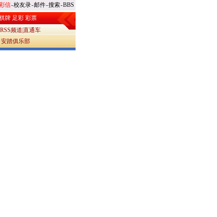
彩信
-
校友录
-
邮件
-
搜索
-
BBS
棋牌
足彩
彩票
RSS频道
|
直通车
|
安踏俱乐部