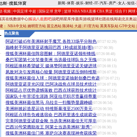
新闻
-
体育
-
娱乐
-
财经
-
IT
-
汽车
-
房产
-
女人
-
短信
-
动
视频
|
中国足球
中超
|
国际足球
意甲
|
篮球
NBA
NBA直播
CBA
男篮
|
综合
F1
网球
嘉宾在线
|
数据中心
|
狐说八道
|
图吧
|
说吧
|
明星库
|
专题库
|
游戏
|
篮球社团
|
在线阅读
|
北京奥运
|
承建：
NBA中文站
姚明官方站
苗立杰站
陈涛站
大超
|
F1官方站
英美车队站
GT中文站
热点聚焦
阿诺打破45年美洲杯射手魔咒 各胜33场平分秋色
·
(07/27 02:29)
巅峰射手阿德里亚诺拽回巴西 1秒成就英雄(图)
·
(07/27 00:38)
搜狐美洲杯最佳阵容图解：阿德里亚诺领衔锋线
·
(07/26 08:48)
桑巴军团第七次笑傲美洲 当选最佳球队当之无愧
·
(07/26 08:14)
阿根廷捧杯希望破灭 媒体赞阿德里亚诺关键进球
·
(07/26 08:13)
夙敌对决引发两核心较量 阿德里亚诺压倒特维斯
·
(07/26 07:39)
搜狐美洲杯最佳入球：阿德里亚诺抽射创桑巴奇迹
·
(07/26 07:21)
阿德里亚诺灵光闪现 巴阿决战焦点球员技术统计
·
(07/26 07:19)
阿根廷占尽优势遗憾落败 巴西点球获胜技术统计
·
(07/26 07:13)
国家队十年苦涩生涯路 阿亚拉尽职尽责赢得尊重
·
(07/26 06:54)
搜狐美洲杯最佳黑马 乌拉圭一扫颓势显露峥嵘
·
(07/26 06:54)
美洲杯掀起造星运动 特维斯暴涨至2500万美元
·
(07/26 06:50)
阿根廷点球告负难逃宿命 巴西死里逃生成就霸业
·
(07/26 06:43)
完美阿德里亚诺获金靴 当选美洲杯最佳无可厚非
·
(07/26 06:33)
巴西10号荣膺助攻王 阿莱士当选美洲杯“新秀”
·
(07/26 06:30)
搜狐美洲杯最佳门将 塞萨尔决赛表现神奇获殊荣
·
(07/26 06:30)