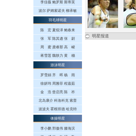
李佳薇
鲍罗斯
斯蒂芙
波尔
萨姆索诺夫
柳承敏
羽毛球明星
陈 宏
夏煊泽
鲍春来
明星报道
张 军
陈其遒
张 尉
周 蜜
龚睿那
高 崚
蒋雪莲
魏轶力
黄 穗
游泳明星
罗雪娟
齐 晖
杨 雨
徐妍玮
周雅菲
程嘉茹
金 浩
曾启亮
陈 祚
北岛康介
科洛科克
索普
波波夫
霍根班德
哈克特
体操明星
李小鹏
邢傲伟
滕海滨