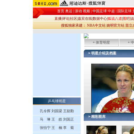
首页
奥运
|
滚动
视频
|
中国足球
中超
|
国际足球
直播
|
评论
|
社区
|
嘉宾在线
|
数据中心
|
狐说八道
|
图吧
|
说
搜狐独家承建：
NBA中文站
姚明官方站
苗立
+ 体育明星
+ 
> 明星介绍及档案
乒乓球明星
孔令辉
刘国梁
王励勤
> 精彩图库
马 琳
王 皓
刘国正
张怡宁
王 楠
李 菊