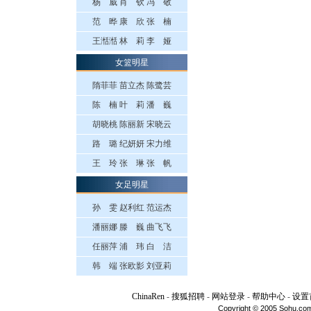
杨 威
肖 钦
冯 敬
范 晔
康 欣
张 楠
王湉湉
林 莉
李 娅
女篮明星
隋菲菲
苗立杰
陈鹭芸
陈 楠
叶 莉
潘 巍
胡晓桃
陈丽新
宋晓云
路 璐
纪妍妍
宋力维
王 玲
张 琳
张 帆
女足明星
孙 雯
赵利红
范运杰
潘丽娜
滕 巍
曲飞飞
任丽萍
浦 玮
白 洁
韩 端
张欧影
刘亚莉
ChinaRen
-
搜狐招聘
-
网站登录
-
帮助中心
-
设置
Copyright © 2005 Sohu.com I