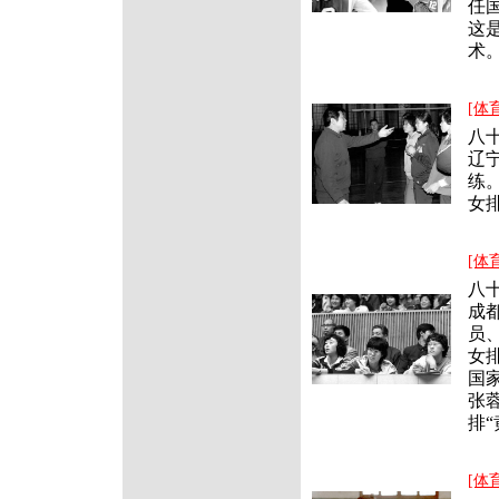
任
这
[体
八
辽
练。
女
[体
八
成都
员、
女
国
张
排
[体