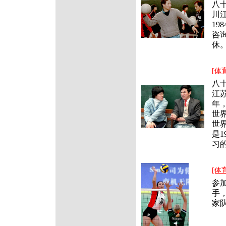
八
川江
19
咨
休
[体
八
江苏
年
世
世
是
习
[体
参
手，
家