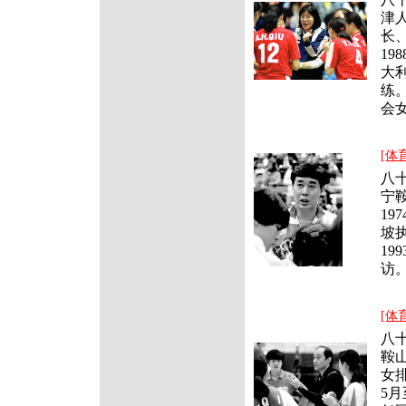
津
长、
19
大
练
会
[体
八
宁
19
坡
1
访
[体
八
鞍山
女排
5月