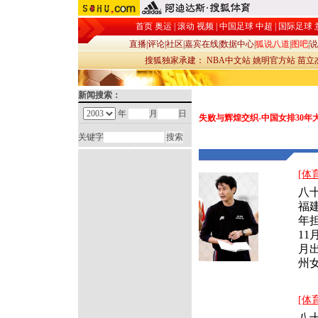
首页
奥运
|
滚动
视频
|
中国足球
中超
|
国际足球
直播
|
评论
|
社区
|
嘉宾在线
|
数据中心
|
狐说八道
|
图吧
|
说
搜狐独家承建：
NBA中文站
姚明官方站
苗立
新闻搜索：
年
月
日
失败与辉煌交织-中国女排30年
关键字
[体
八
福建
年担
11
月
州
[体
八