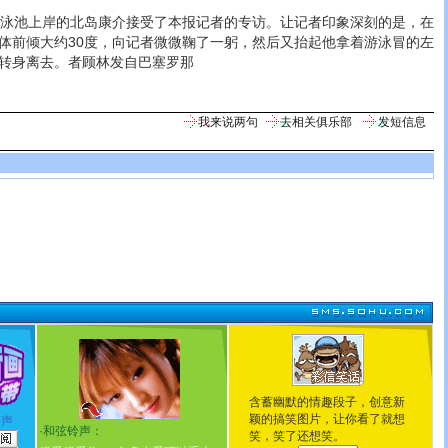
泳池上岸的北岛康介接受了本报记者的专访。让记者印象深刻的是，在
体前倾大约30度，向记者微微鞠了一躬，然后又抬起他拿着游泳冒的左
转身离去。者顾林发自巴塞罗那
我来说两句
去相关俱乐部
发短信息
含蓄幽默的情趣段子，创意新
颖的搞笑图片，让你看了就想
铃声
·
和弦铃声：
笑，笑了还想笑。