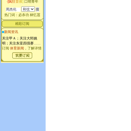
·
[
疯
狂
音
效
]
口哨青年
热门词：
必杀功
林忆莲
精彩订阅
新闻资讯
关注甲Ａ；关注大郅姚
明；关注东亚四强赛
……
订阅
体育新闻
，了解详情