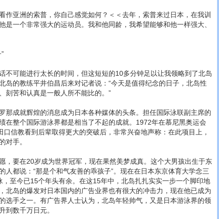
作亚洲的索普，你自己感觉如何？＜＜去年，索普来过日本，在我训
他是一个非常强大的运动员。我和他同龄，我希望能够和他一样强大、
”
不可能进行太长的时间，但这短短的10多分钟足以让我领略到了北岛
北岛的教练平井伯昌后来对记者说：“今天是值得纪念的日子，北岛性
、刻苦和认真是一般人所不能比的。”
那成就辉煌的消息成为日本各种媒体的头条。担任国际泳联副主席的
绩在整个国际游泳界都是相当了不起的成就。1972年在慕尼黑奥运会
的田口信教看到后辈取得更大的突破后，非常兴奋地声称：在此项目上，
的对手。
，要在20岁成为世界冠军，现在果然美梦成真。这个大男孩出生于东
的人都说：“那是个和气友善的乖孩子”。现在在日本东京体育大学念三
泳，至今已15个年头有余。在这15年中，北岛扎扎实实一步一个脚印地
，北岛的爆发对日本国内的广告业界也有很大的冲击力，现在他已成为
的选手之一。有广告界人士认为，北岛年轻帅气，又是日本游泳界的领
升到数千万日元。