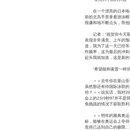
在一个漂亮的日本电视
前的北岛手里拿着游泳帽
很谦和地不断点头，而他
记者：“祝贺你今天取得
表现非常满意。上午的预
道，我为了这一天已经等
作频率，这为最后的冲刺
起头我就知道，这是新的
“希望能和索普一样强
＞＞去年你在釜山亚运
虽然那还有待国际泳联的
些？＜＜说实话，我对2
会上的2分9秒97并不
免挑战的情况下获取胜利
＞＞明年的雅典奥运会
标，能够在奥运会上夺得
觉得已达到自己的极限。