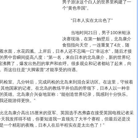
男子游泳这个白人的世界里构建了一
个“黄色帝国”。
“日本人实在太出色了”
当地时间21日，男子100米蛙泳
决赛现场，在第一触壁后，北岛康介
食指指向天空，一连重复了4次，随
着水面，水花四溅。上岸后，日本人还不忘喝一口“幸运水”，随后才接
的男中音瞬间提高八度：“第一名，来自日本的北岛康介，新的世界纪
游泳馆沸腾了，爆发出热烈的掌声和欢呼。很多观众和记者都站了起来，向
。而这往往是“大脚索普”才能享受的待遇。
检室。几分钟后，完成药检的北岛来到混合采访区。在这里，守候着
多个其他国家的记者。在北岛的教练平井伯昌的带领下，日本人以一种非
的英雄。北岛康介兴奋地宣称：“能创造世界纪录，我感到十分快乐。
我还能游得更快。”
北岛康介高出15厘米的亚军、英国选手杰弗森在接受英国电视记者采
今天我发挥得不错，你要知道我一直领先了大半个赛程，但最后还是没
是一个精彩的夜晚，日本人在后半程实在是太出色了！”