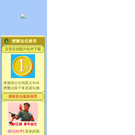
百变音画图片铃声下载
·
来激情公社找惹火ＭＭ
·
攒魔法袜子拿圣诞礼物
搜狐彩信最新推荐
·
[
和
弦
铃
声
]
原来的我