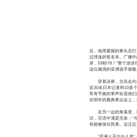
后，他用紧握的拳头击打
过球迷的签名本。广播中
录，59秒78！”整个
这位顽强的亚洲选手致敬
穿着泳裤，北岛走向药
近30名日本记者和10
常有节奏的掌声欢迎他们
在明年的雅典奥运会上，
在另一边的角落里，比
访，言语中满是无奈：“
有能够保住胜果。这注定
“亚洲人不比白人差”