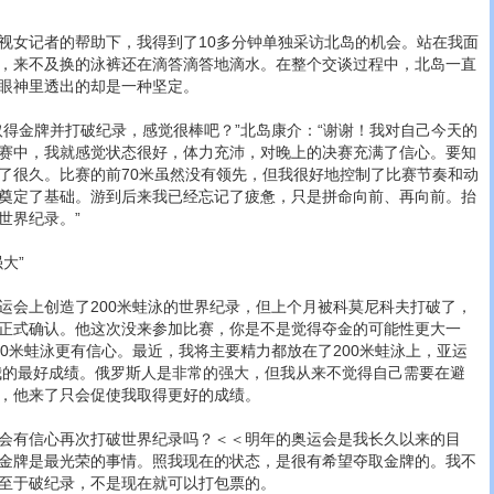
女记者的帮助下，我得到了10多分钟单独采访北岛的机会。站在我面
，来不及换的泳裤还在滴答滴答地滴水。在整个交谈过程中，北岛一直
眼神里透出的却是一种坚定。
金牌并打破纪录，感觉很棒吧？”北岛康介：“谢谢！我对自己今天的
赛中，我就感觉状态很好，体力充沛，对晚上的决赛充满了信心。要知
了很久。比赛的前70米虽然没有领先，但我很好地控制了比赛节奏和动
奠定了基础。游到后来我已经忘记了疲惫，只是拼命向前、再向前。抬
世界纪录。”
大”
会上创造了200米蛙泳的世界纪录，但上个月被科莫尼科夫打破了，
正式确认。他这次没来参加比赛，你是不是觉得夺金的可能性更大一
00米蛙泳更有信心。最近，我将主要精力都放在了200米蛙泳上，亚运
是我的最好成绩。俄罗斯人是非常的强大，但我从来不觉得自己需要在避
，他来了只会促使我取得更好的成绩。
有信心再次打破世界纪录吗？＜＜明年的奥运会是我长久以来的目
金牌是最光荣的事情。照我现在的状态，是很有希望夺取金牌的。我不
至于破纪录，不是现在就可以打包票的。