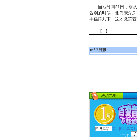
当地时间21日，刚从
告别的时候，北岛康介身
手轻挥几下，这才微笑着
【 【
■
相关连接
怀
旧
风暴
黑白图片单音
4元/月