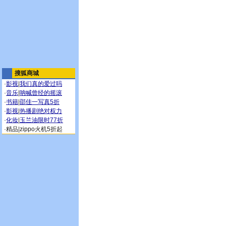
搜狐商城
·
影视
|
我们真的爱过吗
·
音乐
|
呐喊曾经的摇滚
·
书籍
|
邵佳一写真5折
·
影视
|
热播剧绝对权力
·
化妆
|
玉兰油限时77折
·
精品
|
zippo火机5折起