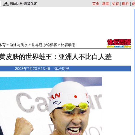
首页
|
新闻
|
短信
|
邮件
|
体育
>
游泳与跳水
>
世界游泳锦标赛
>
比赛动态
黄皮肤的世界蛙王：亚洲人不比白人差
2003年7月23日13:46 体坛周报