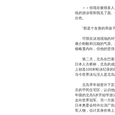
＞＞你现在被很多人看
练的游泳馆和我见了面。
出色。
“那是个友善的乖孩子
可惜在泳池现场的对话
康介刚毅和沉稳的气质。
格略显内向，但他的坚强
第二天，北岛在巴塞罗
日本人古桥称，北岛的成
上创造100米蛙泳纪录
当今世界泳坛没人是北岛
北岛早年就曾许下宏愿
京的平民住宅区，认识他
年级的北岛5岁开始学游
走向世界冠军。另一方面
日本奥委会特许出演广告
军人物，估计其身价将上