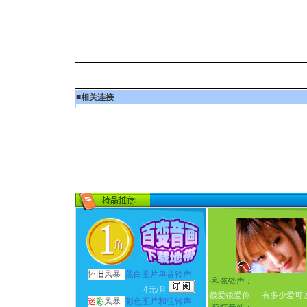
■
相关连接
怀
旧
风暴
黑白图片单音铃声
·
和弦铃声：
4元/月
很爱很爱你
有多少爱可
迷
彩
风暴
彩色图片和弦铃声