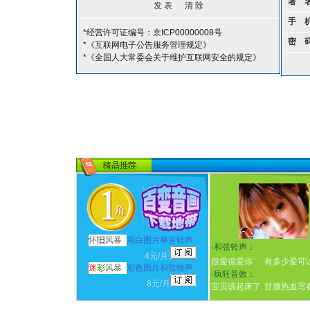
署 
手 
*经营许可证编号：京ICP00000008号
密 
*《互联网电子公告服务管理规定》
*《全国人大常委会关于维护互联网安全的规定》
怀
旧
风暴
黑白图片单音铃声
·
和弦铃声：
4元/月
很爱很爱你
有多少爱可
迷
彩
风暴
彩色图片和弦铃声
·
疯狂音效：
8元/月
宝贝该起床了
甘撒热血写