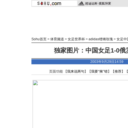
Sohu首页
>
体育频道
>
女足世界杯
>
adidas
铿锵玫瑰
>
女足中
独家图片：中国女足1-0俄
2003年9月29日14:5
页面功能 【
我来说两句
】【
我要“揪”错
】【
推荐
】