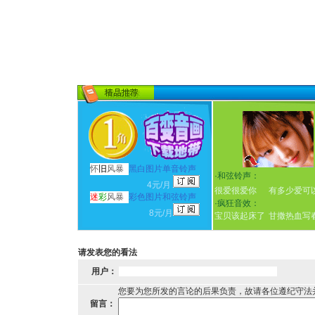
怀
旧
风暴
黑白图片单音铃声
·
和弦铃声：
4元/月
很爱很爱你
有多少爱可
迷
彩
风暴
彩色图片和弦铃声
·
疯狂音效：
8元/月
宝贝该起床了
甘撒热血写
请发表您的看法
用户：
您要为您所发的言论的后果负责，故请各位遵纪守法
留言：