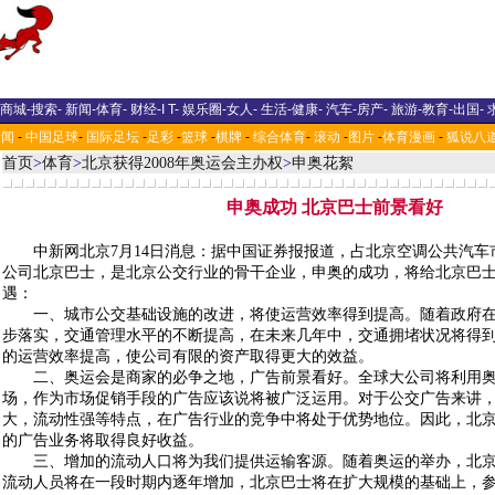
商城
-
搜索
-
新闻
-
体育
-
财经
-
I T
-
娱乐圈
-
女人
-
生活
-
健康
-
汽车
-
房产
-
旅游
-
教育
-
出国
-
新闻
-
中国足球
-
国际足坛
-
足彩
-
篮球
-
棋牌
-
综合体育
-
滚动
-
图片
-
体育漫画
-
狐说八
首页
>
体育
>
北京获得2008年奥运会主办权
>
申奥花絮
申奥成功 北京巴士前景看好
中新网北京7月14日消息：据中国证券报报道，占北京空调公共汽车市
公司北京巴士，是北京公交行业的骨干企业，申奥的成功，将给北京巴
遇：
一、城市公交基础设施的改进，将使运营效率得到提高。随着政府在
步落实，交通管理水平的不断提高，在未来几年中，交通拥堵状况将得
的运营效率提高，使公司有限的资产取得更大的效益。
二、奥运会是商家的必争之地，广告前景看好。全球大公司将利用奥
场，作为市场促销手段的广告应该说将被广泛运用。对于公交广告来讲
大，流动性强等特点，在广告行业的竞争中将处于优势地位。因此，北
的广告业务将取得良好收益。
三、增加的流动人口将为我们提供运输客源。随着奥运的举办，北京
流动人员将在一段时期内逐年增加，北京巴士将在扩大规模的基础上，