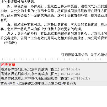
业的业绩增长加大砝码。
四、绿色奥运，环保先行，北京巴士将从中受益。治理大气污染的重
排放，以公交为主业的北京巴士公司，将直接或间接得到政府在环保方
展，政府也将会给予一定的优惠政策。这对于美化首都环境，提升企业
有利。
五、旅游业务前景可观。北京是历史古都，有大量的名胜古迹，奥运
客，北京巴士将利用自身的业务优势去创造更多的利润。
总之，奥运会的举行，将给北京带来很多新的发展机会。北京巴士将
公交客运和广告两个主业有效的开展与之相关的其他业务，为公司培育
(中新网)
订阅搜狐体育短信
发手机短
相关文章
香港各界热烈庆祝北京申奥成功（图二）
(07/14 09:45)
香港各界热烈庆祝北京申奥成功（图文）
(07/14 09:44)
香港市民观看北京申奥代表团陈述报告（图文）
(07/14 09:37)
首页
>
体育
>
北京获得2008年奥运会主办权
>
申奥花絮