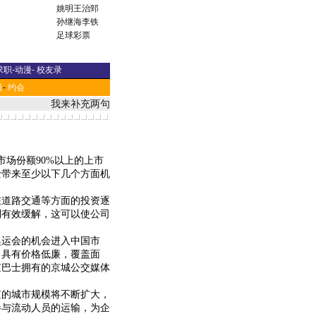
姚明
王治郅
孙继海
李铁
足球彩票
求职
-
动漫
-
校友录
道
-
约会
我来补充两句
场份额90%以上的上市
士带来至少以下几个方面机
道路交通等方面的投资逐
到有效缓解，这可以使公司
运会的机会进入中国市
，具有价格低廉，覆盖面
京巴士拥有的京城公交媒体
的城市规模将不断扩大，
参与流动人员的运输，为企