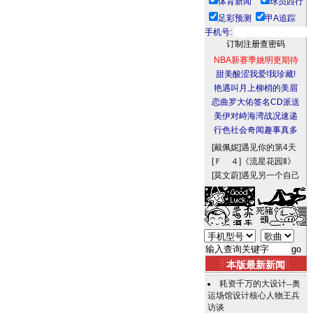
体育新闻
球员西行
足彩预测
甲A追踪
手机号:
NBA新赛季姚明更期待
甜美酸涩我爱!我珍藏!
艳遇叫月上柳梢的美眉
恋曲罗大佑签名CD派送
美伊对峙海湾战况速递
行色社会奇闻趣事真多
[戴佩妮]
遇见你的第4天
[Ｆ ４]
《流星花园Ⅱ》
[莫文蔚]
遇见另一个自己
本版最新新闻
耗资千万的大设计--奥
运场馆设计核心人物王兵
访谈