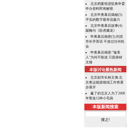
北京档案馆进驻奥申委
申办资料即将解密
北京申奥幕后揭秘(5):
平实的数字最有说服力
北京申奥幕后故事(4):
蹴鞠与《卧虎藏龙》
申奥幕后揭密(3):刘淇
市长学英语 不放过任何机
会
申奥幕后揭密:"璇美
人"为何不陈述 只因身材
太矮
本版讨论最热新闻
北京副市长林文漪:北
京奥运能源领域工作将逐
步展开
赢了的北京人为了2008
年誓改12种小毛病
本版新闻搜索