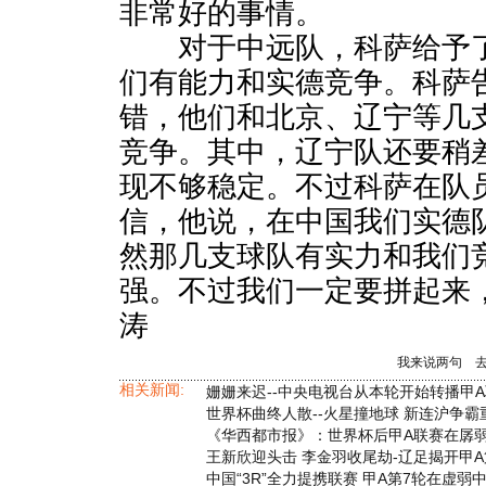
非常好的事情。
对于中远队，科萨给予了
们有能力和实德竞争。科萨
错，他们和北京、辽宁等几
竞争。其中，辽宁队还要稍
现不够稳定。不过科萨在队
信，他说，在中国我们实德
然那几支球队有实力和我们
强。不过我们一定要拼起来
涛
我来说两句
相关新闻:
姗姗来迟--中央电视台从本轮开始转播甲
世界杯曲终人散--火星撞地球 新连沪争霸
《华西都市报》：世界杯后甲A联赛在孱
王新欣迎头击 李金羽收尾劫-辽足揭开甲
中国“3R”全力提携联赛 甲A第7轮在虚弱