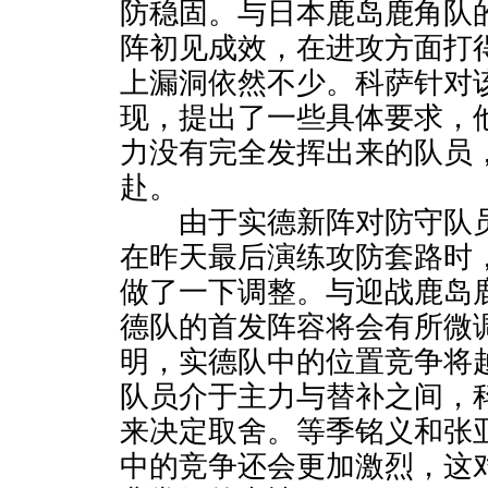
防稳固。与日本鹿岛鹿角队
阵初见成效，在进攻方面打
上漏洞依然不少。科萨针对
现，提出了一些具体要求，
力没有完全发挥出来的队员
赴。
由于实德新阵对防守队员
在昨天最后演练攻防套路时
做了一下调整。与迎战鹿岛
德队的首发阵容将会有所微
明，实德队中的位置竞争将
队员介于主力与替补之间，
来决定取舍。等季铭义和张
中的竞争还会更加激烈，这