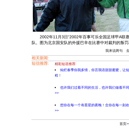
2002年11月3日“2002年百事可乐全国足球甲A联
队。图为北京国安队的外援巴辛在比赛中对裁判的叛罚不满
我来说两句
相关新闻:
短信推荐:
精彩短语推荐
灿烂春季你我多情，你言我语甜甜蜜蜜，让
程！
也许我们过着不同的生活，也许我们做着不
>>
想你在每一个有星星的夜晚！念你在每一刻
>>
首页
>