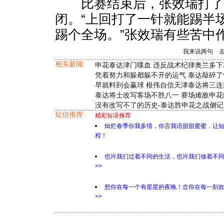
比赛结束后，张效瑞打了
闭。“上回打了一针就能踢半
踢个全场。”张效瑞有些苦中
我来说两句
相关新闻:
申花泰达津门喋血 违反战术纪律奥兰多下
凭着努力和躲都躲不开的运气 泰达敲碎了
早就料到会赢球 根伟自信天津泰达将三连胜
泰达将士改写客场不胜八一 赛场难敌申花
没有改写不了的历史-泰达胜申花之战侧记
短信推荐:
精彩短语推荐
灿烂春季你我多情，你言我语甜甜蜜蜜，让
程！
也许我们过着不同的生活，也许我们做着不
>>
想你在每一个有星星的夜晚！念你在每一刻
>>