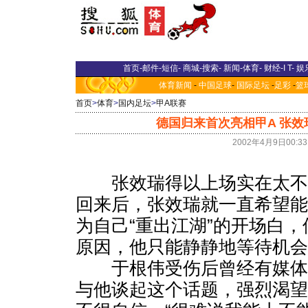
首页
-
邮件
-
短信
-
商城
-
搜索
-
新闻
-
体育
-
财经
-
I T
-
娱
体育新闻
-
中国足球
-
国际足坛
-
足彩
-
篮
首页
>
体育
>
国内足坛
>
甲A联赛
德国归来首次亮相甲A 张效
2002年4月9日00:3
张效瑞得以上场实在太不
回来后，张效瑞就一直希望
为自己“重出江湖”的开场白
原因，他只能静静地等待机会
于根伟受伤后曾经有媒体
与他谈起这个话题，强烈渴